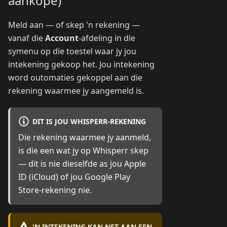
aankope)
Meld aan — of skep 'n rekening —
vanaf die
Account
-afdeling in die
symenu op die toestel waar jy jou
intekening gekoop het. Jou intekening
word outomaties gekoppel aan die
rekening waarmee jy aangemeld is.
DIT IS JOU WHISPERR-REKENING
Die rekening waarmee jy aanmeld,
is die een wat jy op Whisperr skep
— dit is nie dieselfde as jou Apple
ID (iCloud) of jou Google Play
Store-rekening nie.
'N INTEKENING KAN NET AAN EEN