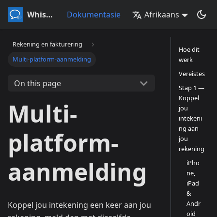
Whisperr
Dokumentasie
Afrikaans
Rekening en fakturering
Hoe dit
Multi-platform-aanmelding
werk
Vereistes
On this page
Stap 1 —
Koppel
Multi-
jou
intekeni
ng aan
platform-
jou
rekening
aanmelding
iPho
ne,
iPad
&
Andr
Koppel jou intekening een keer aan jou
oid