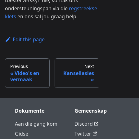
toestel verskyn nie, kontak ons
ondersteuningspan via die
regstreekse
klets
en ons sal jou graag help.
Edit this page
Previous
Next
Video's en
Kansellasies
vermaak
Dokumente
Gemeenskap
Aan die gang kom
Discord
Gidse
Twitter