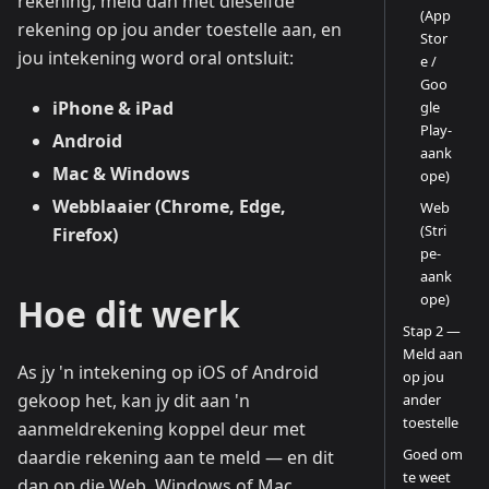
rekening, meld dan met dieselfde
(App
rekening op jou ander toestelle aan, en
Stor
jou intekening word oral ontsluit:
e /
Goo
iPhone & iPad
gle
Play-
Android
aank
Mac & Windows
ope)
Webblaaier (Chrome, Edge,
Web
(Stri
Firefox)
pe-
aank
ope)
Hoe dit werk
Stap 2 —
Meld aan
As jy 'n intekening op iOS of Android
op jou
gekoop het, kan jy dit aan 'n
ander
toestelle
aanmeldrekening koppel deur met
Goed om
daardie rekening aan te meld — en dit
te weet
dan op die Web, Windows of Mac