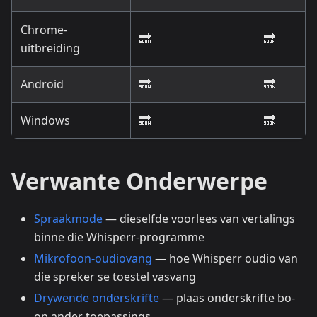
Chrome-
🔜
🔜
uitbreiding
Android
🔜
🔜
Windows
🔜
🔜
Verwante Onderwerpe
Spraakmode
— dieselfde voorlees van vertalings
binne die Whisperr-programme
Mikrofoon-oudiovang
— hoe Whisperr oudio van
die spreker se toestel vasvang
Drywende onderskrifte
— plaas onderskrifte bo-
op ander toepassings