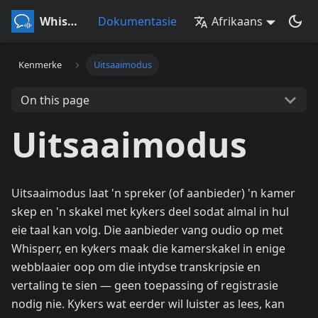
Whisperr
Dokumentasie
Afrikaans
Kenmerke
Uitsaaimodus
On this page
Uitsaaimodus
Uitsaaimodus laat 'n spreker (of aanbieder) 'n kamer
skep en 'n skakel met kykers deel sodat almal in hul
eie taal kan volg. Die aanbieder vang oudio op met
Whisperr, en kykers maak die kamerskakel in enige
webblaaier oop om die intydse transkripsie en
vertaling te sien — geen toepassing of registrasie
nodig nie. Kykers wat eerder wil luister as lees, kan