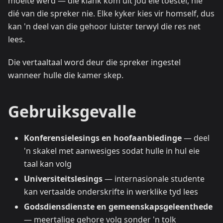
moeite werd — die klank kom uit jou eie toestel, nie
dié van die spreker nie. Elke kyker kies vir homself, dus
kan 'n deel van die gehoor luister terwyl die res net
lees.
Die vertaaltaal word deur die spreker ingestel
wanneer hulle die kamer skep.
Gebruiksgevalle
Konferensielesings en hoofaanbiedinge
— deel
'n skakel met aanwesiges sodat hulle in hul eie
taal kan volg
Universiteitslesings
— internasionale studente
kan vertaalde onderskrifte in werklike tyd lees
Godsdiensdienste en gemeenskapsgeleenthede
— meertalige gehore volg sonder 'n tolk