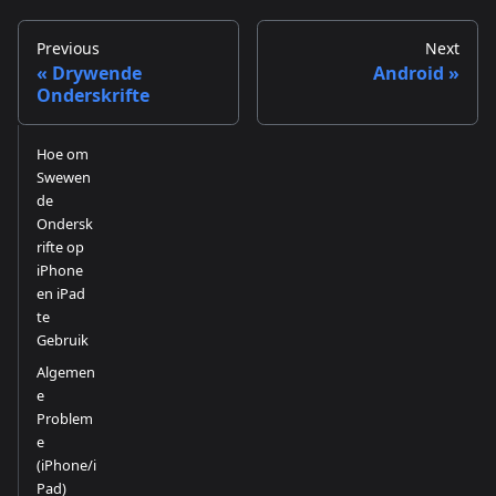
Previous
Next
Drywende
Android
Onderskrifte
Hoe om
Swewen
de
Ondersk
rifte op
iPhone
en iPad
te
Gebruik
Algemen
e
Problem
e
(iPhone/i
Pad)