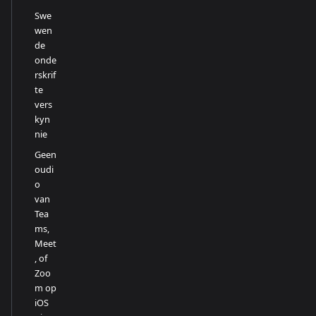
Swe
wen
de
onde
rskrif
te
vers
kyn
nie
Geen
oudi
o
van
Tea
ms,
Meet
, of
Zoo
m op
iOS