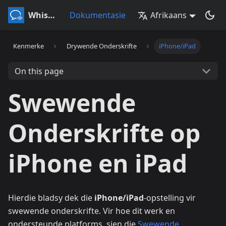
Whisperr
Dokumentasie
Afrikaans
Kenmerke
Drywende Onderskrifte
iPhone/iPad
On this page
Swewende
Onderskrifte op
iPhone en iPad
Hierdie bladsy dek die
iPhone/iPad
-opstelling vir
swewende onderskrifte. Vir hoe dit werk en
ondersteunde platforms, sien die
Swewende