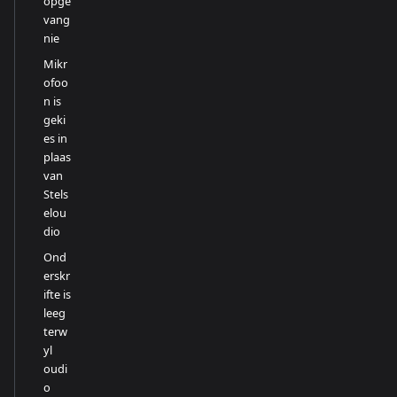
opge
vang
nie
Mikr
ofoo
n is
geki
es in
plaas
van
Stels
elou
dio
Ond
erskr
ifte is
leeg
terw
yl
oudi
o