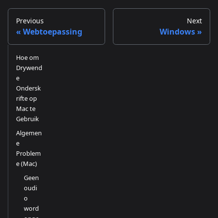
Previous
Next
Webtoepassing
Windows
Hoe om
Drywend
e
Ondersk
rifte op
Mac te
Gebruik
Algemen
e
Problem
e (Mac)
Geen
oudi
o
word