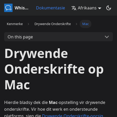
Whisperr
Dokumentasie
Afrikaans
Kenmerke
Drywende Onderskrifte
Mac
On this page
Drywende
Onderskrifte op
Mac
Hierdie bladsy dek die
Mac
-opstelling vir drywende
onderskrifte. Vir hoe dit werk en ondersteunde
platforms, sien die
Drywende Onderskrifte-oorsig
.