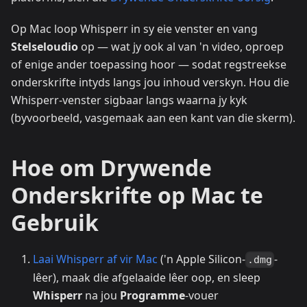
Op Mac loop Whisperr in sy eie venster en vang
Stelseloudio
op — wat jy ook al van 'n video, oproep
of enige ander toepassing hoor — sodat regstreekse
onderskrifte intyds langs jou inhoud verskyn. Hou die
Whisperr-venster sigbaar langs waarna jy kyk
(byvoorbeeld, vasgemaak aan een kant van die skerm).
Hoe om Drywende
Onderskrifte op Mac te
Gebruik
Laai Whisperr af vir Mac
('n Apple Silicon-
-
.dmg
lêer), maak die afgelaaide lêer oop, en sleep
Whisperr
na jou
Programme
-vouer