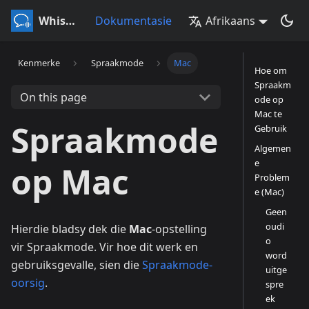
Whisperr
Dokumentasie
Afrikaans
Kenmerke
Spraakmode
Mac
Hoe om
Spraakm
On this page
ode op
Mac te
Spraakmode
Gebruik
Algemen
e
op Mac
Problem
e (Mac)
Geen
oudi
Hierdie bladsy dek die
Mac
-opstelling
o
vir Spraakmode. Vir hoe dit werk en
word
gebruiksgevalle, sien die
Spraakmode-
uitge
oorsig
.
spre
ek