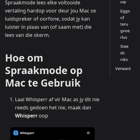
Spraakmode lees elke voltooide
nie
vertaling hardop voor deur jou Mac se
Eggo
of
luidspreker of oorfone, sodat jy kan
teru
luister in plaas van (of saam met) die
gvoe
lees van die skerm.
rlus
Stee
ds
Hoe om
niks
Spraakmode op
Verwant
Mac te Gebruik
Laai Whisperr af vir Mac as jy dit nie
reeds gedoen het nie, maak dan
Whisperr
oop