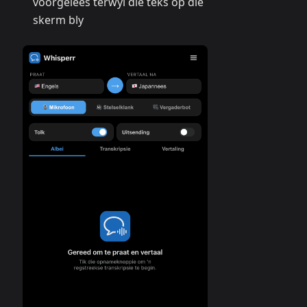
voorgelees terwyl die teks op die
skerm bly