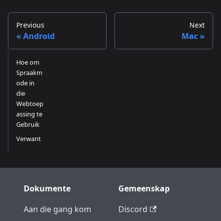
Previous
Next
Android
Mac
Hoe om
Spraakm
ode in
die
Webtoep
assing te
Gebruik
Verwant
Dokumente
Gemeenskap
Aan die gang kom
Discord