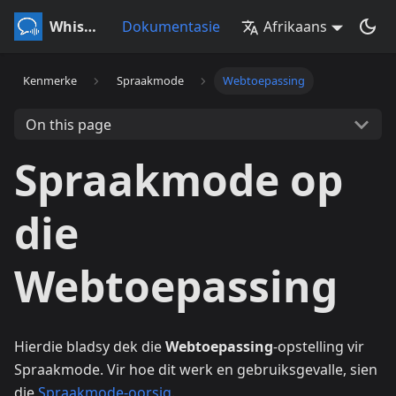
Whisperr
Dokumentasie
Afrikaans
Kenmerke
Spraakmode
Webtoepassing
On this page
Spraakmode op
die
Webtoepassing
Hierdie bladsy dek die
Webtoepassing
-opstelling vir
Spraakmode. Vir hoe dit werk en gebruiksgevalle, sien
die
Spraakmode-oorsig
.