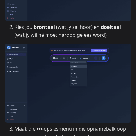
Kies jou
brontaal
(wat jy sal hoor) en
doeltaal
(wat jy wil hê moet hardop gelees word)
Maak die
•••
-opsiesmenu in die opnamebalk oop