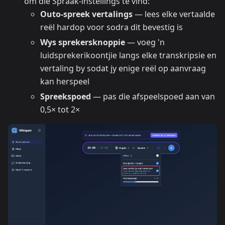
om die Spraak-instellings te vind:
Outo-spreek vertalings
— lees elke vertaalde
reël hardop voor sodra dit bevestig is
Wys sprekersknoppie
— voeg 'n
luidsprekerikoontjie langs elke transkripsie en
vertaling by sodat jy enige reël op aanvraag
kan herspeel
Spreekspoed
— pas die afspeelspoed aan van
0,5× tot 2×