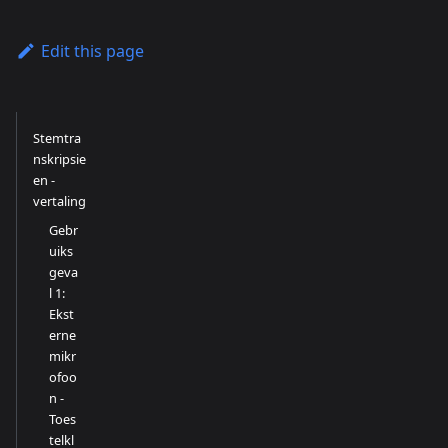
Edit this page
Stemtra
nskripsie
en -
vertaling
Gebr
uiks
geva
l 1:
Ekst
erne
mikr
ofoo
n -
Toes
telkl