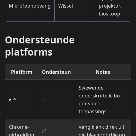
Mikrofoonopvang
Wissel
projektor,
bioskoop
Ondersteunde
platforms
Platform
Ondersteun
Notas
Swewende
onderskrifte lê bo-
iOS
✅
oor video-
toepassings
Chrome-
Vang klank direk uit
✅
uitbreiding
die blaaieroortjie op