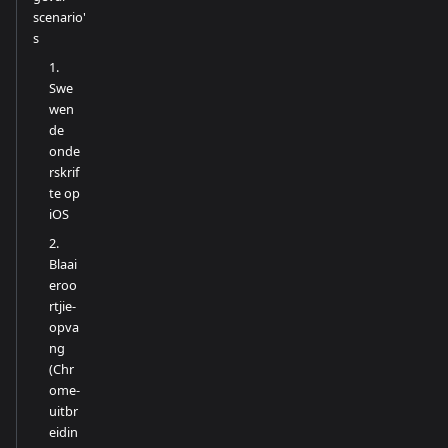
scenario'
s
1.
Swe
wen
de
onde
rskrif
te op
iOS
2.
Blaai
eroo
rtjie-
opva
ng
(Chr
ome-
uitbr
eidin