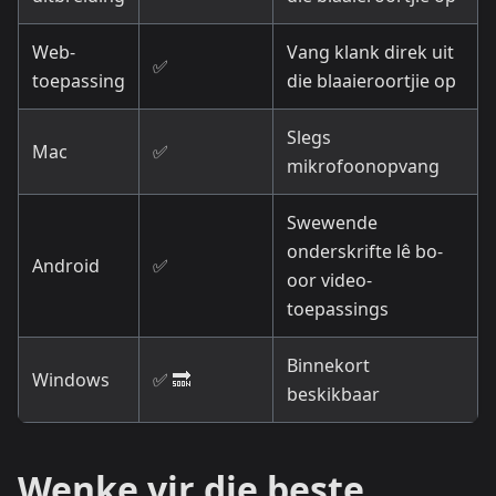
Web-
Vang klank direk uit
✅
toepassing
die blaaieroortjie op
Slegs
Mac
✅
mikrofoonopvang
Swewende
onderskrifte lê bo-
Android
✅
oor video-
toepassings
Binnekort
Windows
✅ 🔜
beskikbaar
Wenke vir die beste