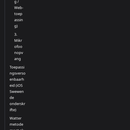
g /
Web-
toep
assin
g)
3.
Mikr
ofoo
nopv
ang
Toepassi
ngsverso
enbaarh
eid (iOS
Swewen
de
onderskr
ifte)
Watter
metode