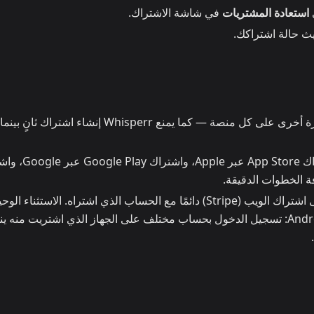
استعادة المشتريات
في شاشة الاشتراك.
ث حالة اشتراكك.
لست بحاجة إلى الشراء مرة أخرى على كل منصة — كما يمنع Whisperr إنشاء اشتراك
يُدار اشتراك App Store عبر Apple، وا
 الخطوات الدقيقة.
يبقى اشتراك الويب (Stripe) دائمًا مع الحساب الذي اشتراه. الاستثناء ال
اشتراك تم شراؤه على iPhone أو iPad أو Android: تسجيل الدخول بحساب مختلف على الجهاز الذي اشتريت منه 