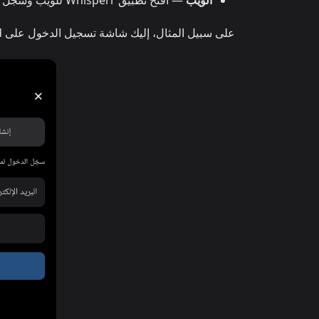
الويب
— افتح تطبيق Whisperr للويب وسجّل الدخول باستخدام
على سبيل المثال، إليك شاشة تسجيل الدخول على Android: