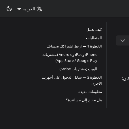
العربية
كيف يعمل
المتطلبات
الخطوة 1 — اربط اشتراكك بحسابك
iPhone وiPad وAndroid (مشتريات
App Store / Google Play)
الويب (مشتريات Stripe)
الخطوة 2 — سجّل الدخول على أجهزتك
ان:
الأخرى
معلومات مفيدة
هل تحتاج إلى مساعدة؟