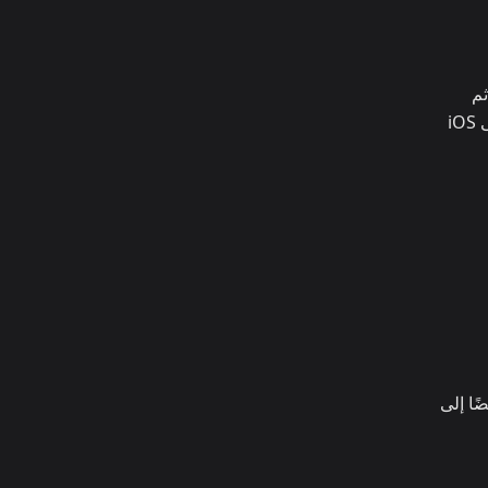
ثم
استخدامه على الويب أو Windows أو Mac. وإذا اشتريت عبر Stripe على الويب، يمكنك تسجيل الدخول بذلك الحساب على iOS
 ينقلك أيضًا إلى