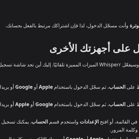
وترة
وأنت مسجّل الدخول، لذا فإن اشتراكك مرتبط بالفعل بحسابك.
سجّل الدخول بالحساب نفسه على أي منصة أخرى، وسيفعّل Whisperr الميزات المميزة تلقائيًا. إليك أين تجد شاشة تسج
غط على
الحساب
، ثم سجّل الدخول باستخدام
Apple
أو
Google
أو بريد
ط على
الحساب
، ثم سجّل الدخول باستخدام
Google
أو
Apple
أو بريد
في القائمة، أو افتح
الإعدادات
واستخدم قسم
الحساب
. يمكنك تسجيل
وكلمة المرور.