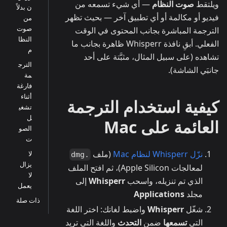
ويلتقط
صوت النظام
— أي شيء تسمعه من
ن بدلاً
فيديو أو مكالمة أو أي تطبيق آخر — بحيث تظهر
من
صوت
الترجمة المباشرة بجانب المحتوى في الوقت
النظا
الفعلي. أبقِ نافذة Whisperr ظاهرة بجانب ما
م
تشاهده (على سبيل المثال، مثبَّتة على أحد
الترج
جانبَي الشاشة).
مة
فارغة
أثناء
كيفية استخدام الترجمة
تشغي
ل
العائمة على Mac
الصو
ت
نزّل Whisperr لنظام Mac
(ملف
لا
.dmg
يزال
لمعالجات Apple Silicon)، ثم افتح الملف
لا
الذي تم تنزيله، واسحب
Whisperr
إلى
يعمل
مجلد
Applications
ذات صلة
شغّل
Whisperr
واضبط لغاتك: اختر اللغة
التي
تسمعها
ضمن
التحدث
واللغة التي تريد