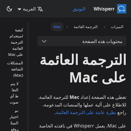
Whisperr
التوثيق
العربية
الميزات
الترجمة العائمة
Mac
كيفية
استخدام
محتويات هذه الصفحة
الترجمة
العائمة
الترجمة العائمة
على Mac
المشكلات
الشائعة
على Mac
(Mac)
لا يتم
التقا
ط أي
تغطي هذه الصفحة إعداد
Mac
للترجمة العائمة.
صوت
للاطلاع على آلية عملها والمنصات المدعومة،
تم
راجع
نظرة عامة على الترجمة العائمة
.
اختيار
الميك
على Mac، يعمل Whisperr في نافذته الخاصة
روفو