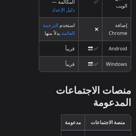
✅
المكالمة —
الويب
دليل الإعداد
إضافة
استخدم
الترجمة
❌
Chrome
العائمة
بدلاً منها
Android
✅ 🔜
قريباً
Windows
✅ 🔜
قريباً
منصات الاجتماعات
المدعومة
منصة الاجتماعات
مدعومة