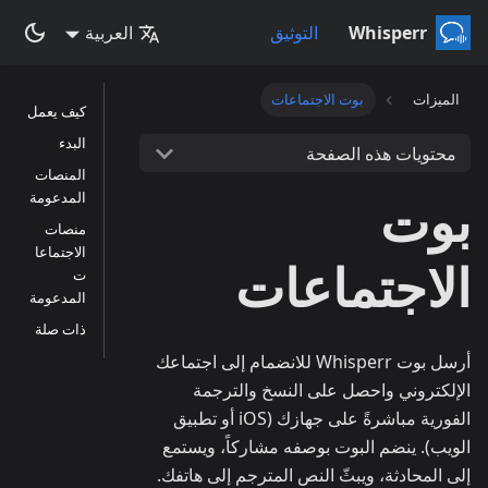
Whisperr
التوثيق
العربية
الميزات
بوت الاجتماعات
كيف يعمل
البدء
محتويات هذه الصفحة
المنصات
بوت
المدعومة
منصات
الاجتماعا
الاجتماعات
ت
المدعومة
ذات صلة
أرسل بوت Whisperr للانضمام إلى اجتماعك
الإلكتروني واحصل على النسخ والترجمة
الفورية مباشرةً على جهازك (iOS أو تطبيق
الويب). ينضم البوت بوصفه مشاركاً، ويستمع
إلى المحادثة، ويبثّ النص المترجم إلى هاتفك.