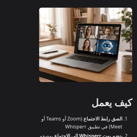
كيف يعمل
الصق رابط الاجتماع
(Zoom أو Teams أو
Meet) في تطبيق Whisperr
ينضم بوت Whisperr إلى الاجتماع
بوصفه