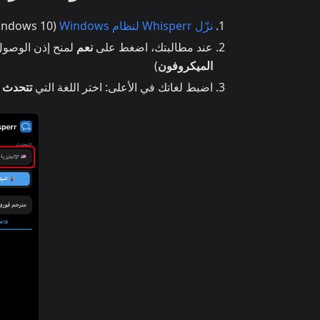
نزّل Whisperr لنظام Windows
(Windows 10 وما بعده)، شغّل برنامج التثبيت، ثم شغّل
عند مطالبتك، اضغط على
نعم
لمنح إذن الوصول 
الميكروفون
)
اضبط لغاتك في الأعلى: اختر اللغة التي
تتحدث ب