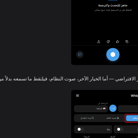
 الافتراضي — أما الخيار الآخر، صوت النظام، فيلتقط ما
تسمعه
بدلاً م