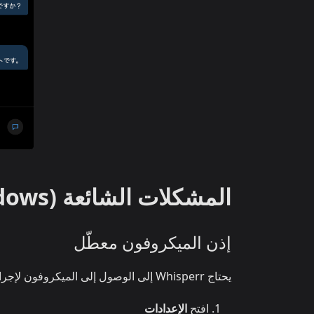
المشكلات الشائعة (Windows)
إذن الميكروفون معطّل
يحتاج Whisperr إلى الوصول إلى الميكروفون لإجراء النسخ. إذا لم يظهر أي نسخ، فعّله من إعدادات Windows:
افتح
الإعدادات