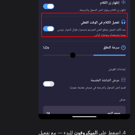
اضغط على
الميكروفون
للبدء — مع تفعيل