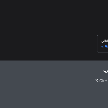
لتالي
A
زيد
GitH