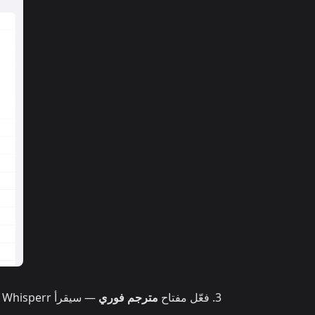
فعّل مفتاح
مترجم فوري
— سيقرأ Whisperr كل سطر مترجم بصوت عالٍ فور ظهوره