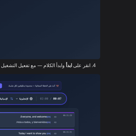
انقر على
ابدأ
وابدأ الكلام — مع تفعيل التشغيل التلقائي، يقرأ Whisperr كل سطر م