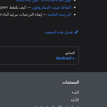
على iPhone/iPad
·
على Android
التقاط صوت الميكروفون
— كيف يلتقط Whisperr الصوت المدخل
الترجمة العائمة
— إبقاء الترجمات مرئية أثناء 
تعديل هذه الصفحة
السابق
Android
المستندات
البدء
الأدلة