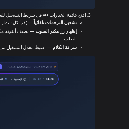
افتح قائمة الخيارات
•••
في شريط التسجيل للعثو
تشغيل الترجمات تلقائياً
— يُقرأ كل سطر مت
إظهار زر مكبر الصوت
— يضيف أيقونة مك
الطلب
سرعة الكلام
— اضبط معدل التشغيل من 0.5× إلى 2