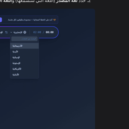
حدد
لغة المصدر
(اللغة التي ستسمعها) و
اللغة ا