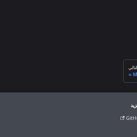
لتالي
M
زيد
GitH