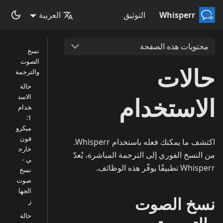
Whisperr
التوثيق
العربية
محتويات هذه الصفحة
نسخ
الصوت
حالات
والترجمة
حالة
الاستخدام
الاست
خدام
1:
ميكرو
فون
اكتشف ما يمكنك فعله باستخدام Whisperr.
خارج
من النسخ الفوري إلى الترجمة المباشرة، يُعدّ
ي -
Whisperr تطبيقًا يوفّر هذه الوظائف.
نسخ
صوت
الجها
نسخ الصوت
ز
حالة