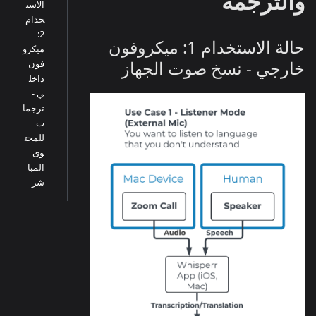
والترجمة
الاست
خدام
2:
حالة الاستخدام 1: ميكروفون
ميكرو
خارجي - نسخ صوت الجهاز
فون
داخل
ي -
ترجما
ت
للمحت
وى
المبا
شر