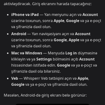
aktivləşdirəcək. Giriş ekranını harada tapacağınız:
iPhone və iPad
— Yan menyunu açın və
Account
üzərinə toxunun, sonra
Apple
,
Google
və ya e-poçt
və şifrənizlə daxil olun.
Android
— Yan naviqasiyanı açın və
Account
üzərinə toxunun, sonra
Google
,
Apple
və ya e-poçt
və şifrənizlə daxil olun.
Mac və Windows
— Menyuda
Log in
düyməsinə
klikləyin və ya
Settings
bölməsini açıb
Account
hissəsindən istifadə edin.
Google
və ya e-poçt və
şifrənizlə daxil ola bilərsiniz.
Veb
— Whisperr Veb tətbiqini açın və
Apple
,
Google
və ya e-poçt və şifrənizlə daxil olun.
Məsələn, Android-də giriş ekranı belə görünür: