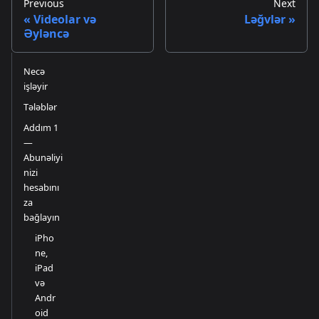
Previous
Next
Videolar və
Ləğvlər
Əyləncə
Necə
işləyir
Tələblər
Addım 1
—
Abunəliyi
nizi
hesabını
za
bağlayın
iPho
ne,
iPad
və
Andr
oid