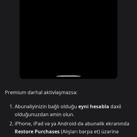
Premium dərhal aktivləşməzsə:
Abunəliyinizin bağlı olduğu
eyni hesabla
daxil
olduğunuzdan əmin olun.
iPhone, iPad və ya Android-də abunəlik ekranında
Restore Purchases
(Alışları bərpa et) üzərinə