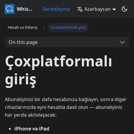
Whisperr
Sənədləşmə
Azərbaycan
Hesab və Ödəniş
Çoxplatformalı giriş
On this page
Çoxplatformalı
giriş
Abunəliyinizi bir dəfə hesabınıza bağlayın, sonra digər
cihazlarınızda eyni hesabla daxil olun — abunəliyiniz
hər yerdə aktivləşəcək:
iPhone və iPad