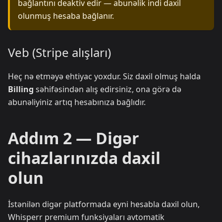
bağlantını deaktiv edir — abunəlik indi daxil
olunmuş hesaba bağlanır.
Veb (Stripe alışları)
Heç nə etməyə ehtiyac yoxdur. Siz daxil olmuş halda
Billing
səhifəsindən alış edirsiniz, ona görə də
abunəliyiniz artıq hesabınıza bağlıdır.
Addım 2 — Digər
cihazlarınızda daxil
olun
İstənilən digər platformada eyni hesabla daxil olun,
Whisperr premium funksiyaları avtomatik