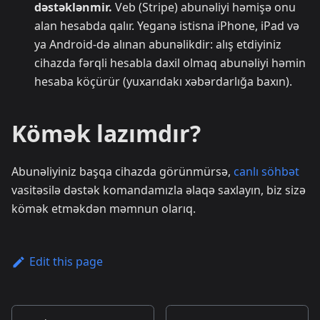
dəstəklənmir.
Veb (Stripe) abunəliyi həmişə onu
alan hesabda qalır. Yeganə istisna iPhone, iPad və
ya Android-də alınan abunəlikdir: alış etdiyiniz
cihazda fərqli hesabla daxil olmaq abunəliyi həmin
hesaba köçürür (yuxarıdakı xəbərdarlığa baxın).
Kömək lazımdır?
Abunəliyiniz başqa cihazda görünmürsə,
canlı söhbət
vasitəsilə dəstək komandamızla əlaqə saxlayın, biz sizə
kömək etməkdən məmnun olarıq.
Edit this page