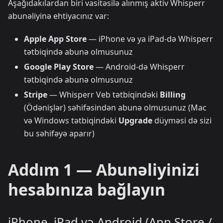
Aşağıdakılardan biri vasitəsilə alınmış aktiv Whisperr
abunəliyinə ehtiyacınız var:
Apple App Store
— iPhone və ya iPad-də Whisperr
tətbiqində abunə olmusunuz
Google Play Store
— Android-də Whisperr
tətbiqində abunə olmusunuz
Stripe
— Whisperr Veb tətbiqindəki
Billing
(Ödənişlər) səhifəsindən abunə olmusunuz (Mac
və Windows tətbiqindəki
Upgrade
düyməsi də sizi
bu səhifəyə aparır)
Addım 1 — Abunəliyinizi
hesabınıza bağlayın
iPhone, iPad və Android (App Store /