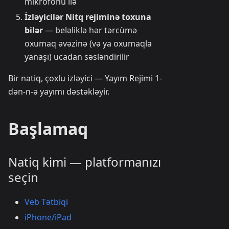
mikrofonu ilə
İzləyicilər Nitq rejiminə toxuna
bilər
— beləliklə hər tərcümə
oxumaq əvəzinə (və ya oxumaqla
yanaşı) ucadan səsləndirilir
Bir natiq, çoxlu izləyici — Yayım Rejimi 1-
dən-n-ə yayımı dəstəkləyir.
Başlamaq
Natiq kimi — platformanızı
seçin
Veb Tətbiqi
iPhone/iPad