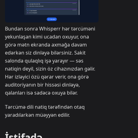
Bundan sonra Whisperr hər tərcüməni
yekunlaşan kimi ucadan oxuyur, ona
görə mətn ekranda axmağa davam
edərkən siz dinləyə bilərsiniz. Sakit
salonda qulaqlıq işə yarayır — səs
natiqin deyil, sizin öz cihazınızdan gəlir.
Hər izləyici özü qərar verir, ona görə
auditoriyanın bir hissəsi dinləyə,
qalanları isə sadəcə oxuya bilər.
Tərcümə dili natiq tərəfindən otaq
yaradılarkən müəyyən edilir.
İstifadə