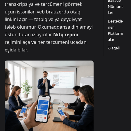
İstifadə
transkripsiya və tərcüməni görmək
Nümunə
üçün istənilən veb brauzerdə otaq
ləri
linkini açır — tətbiq və ya qeydiyyat
Dəstəklə
tələb olunmur. Oxumaqdansa dinləməyi
nən
Platform
üstün tutan izləyicilər
Nitq rejimi
alar
rejimini aça və hər tərcüməni ucadan
Əlaqəli
eşidə bilər.