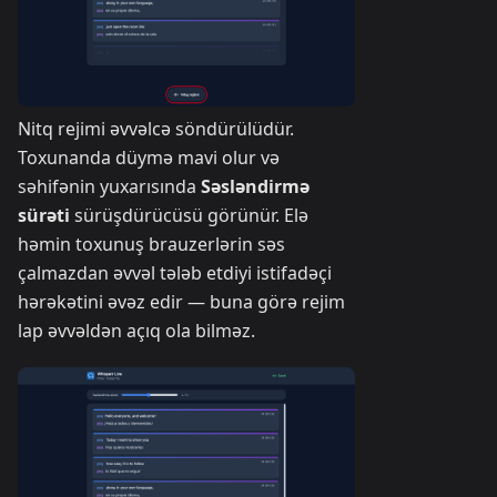
Nitq rejimi əvvəlcə söndürülüdür.
Toxunanda düymə mavi olur və
səhifənin yuxarısında
Səsləndirmə
sürəti
sürüşdürücüsü görünür. Elə
həmin toxunuş brauzerlərin səs
çalmazdan əvvəl tələb etdiyi istifadəçi
hərəkətini əvəz edir — buna görə rejim
lap əvvəldən açıq ola bilməz.