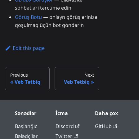
söhbətləri tərcümə edin
Görüş Botu
— onlayn görüşlərinizə
qoşulmaq üçün bot göndərin
Edit this page
Previous
Next
Veb Tətbiq
Veb Tətbiq
Sənədlər
İcma
Daha çox
Başlanğıc
Discord
GitHub
Bələdçilər
Twitter