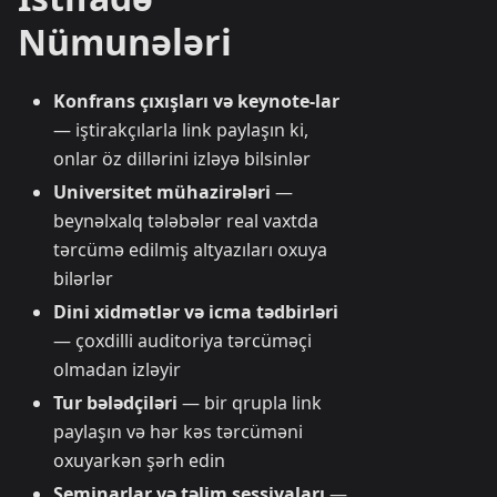
Nümunələri
Konfrans çıxışları və keynote-lar
— iştirakçılarla link paylaşın ki,
onlar öz dillərini izləyə bilsinlər
Universitet mühazirələri
—
beynəlxalq tələbələr real vaxtda
tərcümə edilmiş altyazıları oxuya
bilərlər
Dini xidmətlər və icma tədbirləri
— çoxdilli auditoriya tərcüməçi
olmadan izləyir
Tur bələdçiləri
— bir qrupla link
paylaşın və hər kəs tərcüməni
oxuyarkən şərh edin
Seminarlar və təlim sessiyaları
—