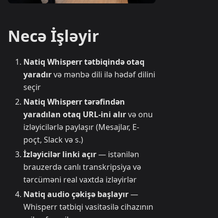
Necə İşləyir
Natiq Whisperr tətbiqində otaq
yaradır
və mənbə dili ilə hədəf dilini
seçir
Natiq Whisperr tərəfindən
yaradılan otaq URL-ini alır
və onu
izləyicilərlə paylaşır (Mesajlar, E-
poçt, Slack və s.)
İzləyicilər linki açır
— istənilən
brauzerdə canlı transkripsiya və
tərcüməni real vaxtda izləyirlər
Natiq audio çəkişə başlayır
—
Whisperr tətbiqi vasitəsilə cihazının