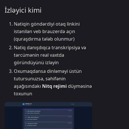
İzləyici kimi
Natiqin göndərdiyi otaq linkini
istənilən veb brauzerdə açın
(quraşdırma tələb olunmur)
Natiq danışdıqca transkripsiya və
tərcümənin real vaxtda
göründüyünü izləyin
Oxumaqdansa dinləməyi üstün
tutursunuzsa, səhifənin
aşağısındakı
Nitq rejimi
düyməsinə
toxunun