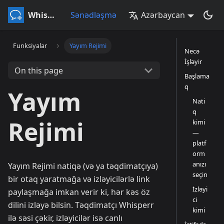
Whisperr
Sənədləşmə
Azərbaycan
Funksiyalar
Yayım Rejimi
Necə
İşləyir
On this page
Başlama
q
Yayım
Nati
q
Rejimi
kimi
—
platf
orm
anızı
Yayım Rejimi natiqə (və ya təqdimatçıya)
seçin
bir otaq yaratmağa və izləyicilərlə link
İzləyi
paylaşmağa imkan verir ki, hər kəs öz
ci
dilini izləyə bilsin. Təqdimatçı Whisperr
kimi
ilə səsi çəkir, izləyicilər isə canlı