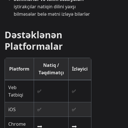
iştirakçılar natiqin dilini yaxşı
bilməsələr belə mətni izləyə bilərlər
Dəstəklənən
Platformalar
Natiq /
Platform
İzləyici
Təqdimatçı
Veb
✅
✅
Tətbiqi
iOS
✅
✅
Chrome
🔜
🔜