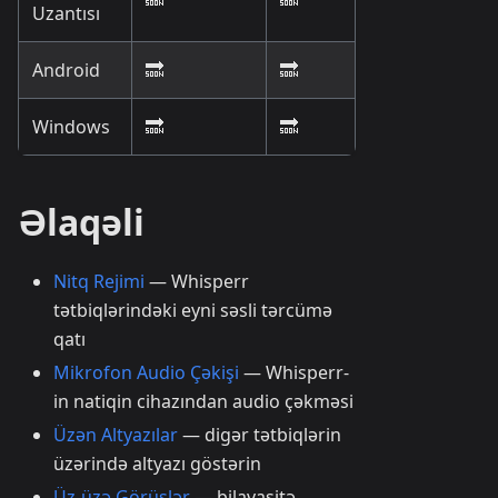
Uzantısı
Android
🔜
🔜
Windows
🔜
🔜
Əlaqəli
Nitq Rejimi
— Whisperr
tətbiqlərindəki eyni səsli tərcümə
qatı
Mikrofon Audio Çəkişi
— Whisperr-
in natiqin cihazından audio çəkməsi
Üzən Altyazılar
— digər tətbiqlərin
üzərində altyazı göstərin
Üz-üzə Görüşlər
— bilavasitə