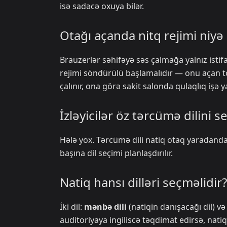
isə sadəcə oxuya bilər.
Otağı açanda nitq rejimi niy
Brauzerlər səhifəyə səs çalmağa yalnız isti
rejimi söndürülü başlamalıdır — onu açan to
çalınır, ona görə sakit salonda qulaqlıq işə ya
İzləyicilər öz tərcümə dilini s
Hələ yox. Tərcümə dili natiq otaq yaradanda t
başına dil seçimi planlaşdırılır.
Natiq hansı dilləri seçməlidir?
İki dil:
mənbə dili
(natiqin danışacağı dil) v
auditoriyaya ingiliscə təqdimat edirsə, nati