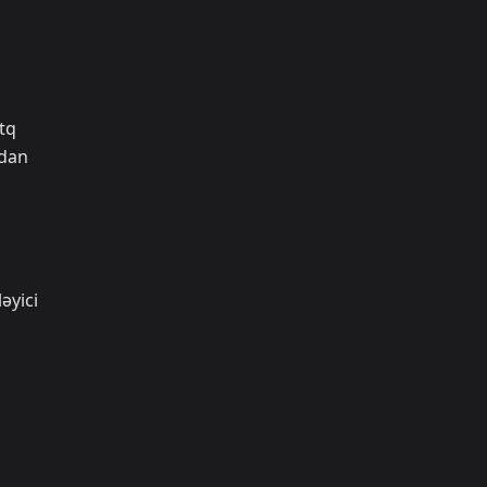
tq
ndan
əyici