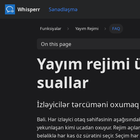
Whisperr
Sənədləşmə
Funksiyalar
Yayım Rejimi
FAQ
On this page
Yayım rejimi ü
suallar
İzləyicilər tərcüməni oxumaq 
Bəli. Hər izləyici otaq səhifəsinin aşağısında
yekunlaşan kimi ucadan oxuyur. Rejim açıl
beləliklə hər kəs öz sürətini seçir. Seçim hər