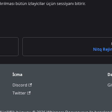
lması bütün izləyicilər üçün sessiyanı bitirir.
Nitq Reji
İcma
D
Discord
Gi
Twitter