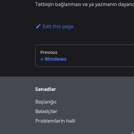
Tətbiqin bağlanması və ya yazmanın dayandırı
Edit this page
Previous
Windows
Sənədlər
Başlanğıc
Bələdçilər
Problemlərin həlli