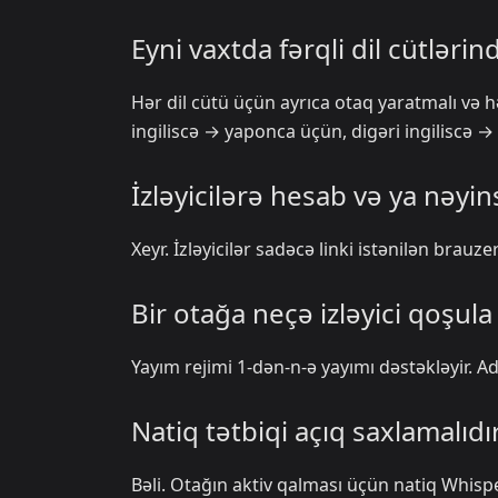
Eyni vaxtda fərqli dil cütləri
Hər dil cütü üçün ayrıca otaq yaratmalı və hə
ingiliscə → yaponca üçün, digəri ingiliscə 
İzləyicilərə hesab və ya nəyi
Xeyr. İzləyicilər sadəcə linki istənilən brauz
Bir otağa neçə izləyici qoşula 
Yayım rejimi 1-dən-n-ə yayımı dəstəkləyir. Adi 
Natiq tətbiqi açıq saxlamalıdı
Bəli. Otağın aktiv qalması üçün natiq Whispe