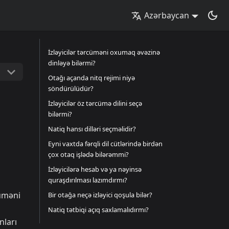
Azərbaycan
İzləyicilər tərcüməni oxumaq əvəzinə
dinləyə bilərmi?
Otağı açanda nitq rejimi niyə
söndürülüdür?
İzləyicilər öz tərcümə dilini seçə
bilərmi?
Natiq hansı dilləri seçməlidir?
Eyni vaxtda fərqli dil cütlərində birdən
çox otaq işlədə bilərəmmi?
İzləyicilərə hesab və ya nəyinsə
quraşdırılması lazımdırmı?
üməni
Bir otağa neçə izləyici qoşula bilər?
Natiq tətbiqi açıq saxlamalıdırmı?
nları