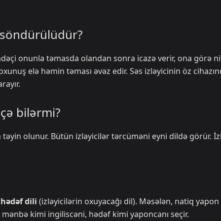
ə söndürülüdür?
fadəçi onunla təmasda olandan sonra icazə verir, ona görə ni
xunuş elə həmin təması əvəz edir. Səs izləyicinin öz cihazı
rayır.
eçə bilərmi?
əyin olunur. Bütün izləyicilər tərcüməni eyni dildə görür. İzl
ə
hədəf dili
(izləyicilərin oxuyacağı dil). Məsələn, natiq yapon
q mənbə kimi ingiliscəni, hədəf kimi yaponcanı seçir.