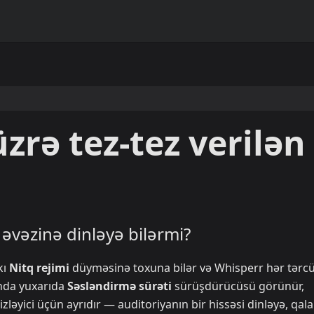
zrə tez-tez verilən
əvəzinə dinləyə bilərmi?
kı
Nitq rejimi
düyməsinə toxuna bilər və Whisperr hər tərc
anda yuxarıda
Səsləndirmə sürəti
sürüşdürücüsü görünür,
 izləyici üçün ayrıdır — auditoriyanın bir hissəsi dinləyə, qala