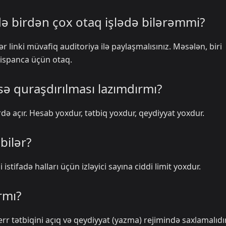
ndə birdən çox otaq işlədə bilərəmmi?
r linki müvafiq auditoriya ilə paylaşmalısınız. Məsələn, biri
→ ispanca üçün otaq.
nsə quraşdırılması lazımdırmı?
erdə açır. Hesab yoxdur, tətbiq yoxdur, qeydiyyat yoxdur.
bilər?
istifadə halları üçün izləyici sayına ciddi limit yoxdur.
rmı?
rr tətbiqini açıq və qeydiyyat (yazma) rejimində saxlamalıdır