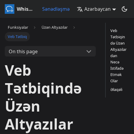
Whisperr
Sənədləşmə
Azərbaycan
Funksiyalar
Üzən Altyazılar
Veb
Veb Tətbiq
Tətbiqin
də Üzən
Altyazılar
On this page
dan
Necə
Veb
İstifadə
Etmək
Olar
Tətbiqində
Əlaqəli
Üzən
Altyazılar