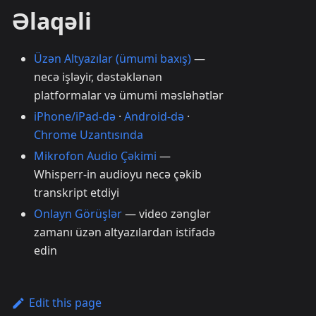
Əlaqəli
Üzən Altyazılar (ümumi baxış)
—
necə işləyir, dəstəklənən
platformalar və ümumi məsləhətlər
iPhone/iPad-də
·
Android-də
·
Chrome Uzantısında
Mikrofon Audio Çəkimi
—
Whisperr-in audioyu necə çəkib
transkript etdiyi
Onlayn Görüşlər
— video zənglər
zamanı üzən altyazılardan istifadə
edin
Edit this page