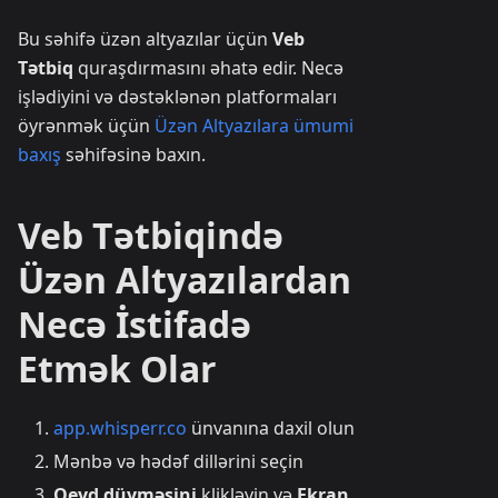
Bu səhifə üzən altyazılar üçün
Veb
Tətbiq
quraşdırmasını əhatə edir. Necə
işlədiyini və dəstəklənən platformaları
öyrənmək üçün
Üzən Altyazılara ümumi
baxış
səhifəsinə baxın.
Veb Tətbiqində
Üzən Altyazılardan
Necə İstifadə
Etmək Olar
app.whisperr.co
ünvanına daxil olun
Mənbə və hədəf dillərini seçin
Qeyd düyməsini
klikləyin və
Ekran