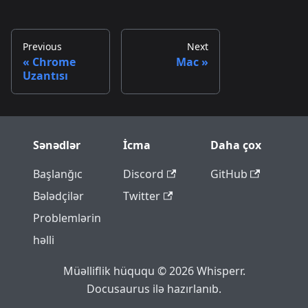
Previous
Next
Chrome
Mac
Uzantısı
Sənədlər
İcma
Daha çox
Başlanğıc
Discord
GitHub
Bələdçilər
Twitter
Problemlərin
həlli
Müəlliflik hüququ © 2026 Whisperr.
Docusaurus ilə hazırlanıb.