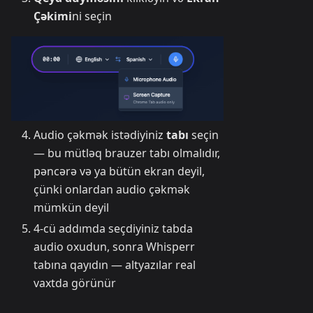
Çəkimi
ni seçin
Audio çəkmək istədiyiniz
tabı
seçin
— bu mütləq brauzer tabı olmalıdır,
pəncərə və ya bütün ekran deyil,
çünki onlardan audio çəkmək
mümkün deyil
4-cü addımda seçdiyiniz tabda
audio oxudun, sonra Whisperr
tabına qayıdın — altyazılar real
vaxtda görünür