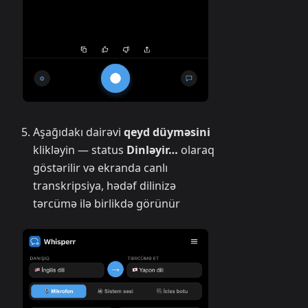
Aşağıdakı dairəvi
qeyd düyməsini
klikləyin — status
Dinləyir…
olaraq
göstərilir və ekranda canlı
transkripsiya, hədəf dilinizə
tərcümə ilə birlikdə görünür