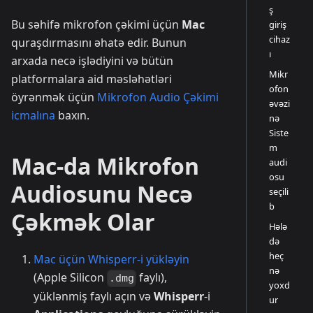
ş
Bu səhifə mikrofon çəkimi üçün
Mac
giriş
cihaz
quraşdırmasını əhatə edir. Bunun
ı
arxada necə işlədiyini və bütün
Mikr
platformalara aid məsləhətləri
ofon
öyrənmək üçün
Mikrofon Audio Çəkimi
əvəzi
icmalına
baxın.
nə
Siste
m
Mac-da Mikrofon
audi
osu
Audiosunu Necə
seçili
b
Çəkmək Olar
Hələ
də
heç
Mac üçün Whisperr-i yükləyin
nə
(Apple Silicon
faylı),
.dmg
yoxd
yüklənmiş faylı açın və
Whisperr
-i
ur