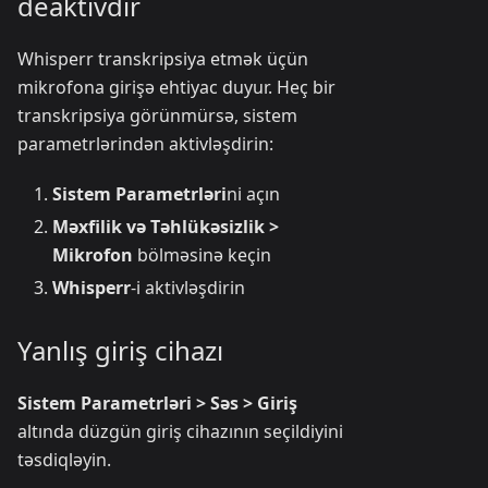
deaktivdir
Whisperr transkripsiya etmək üçün
mikrofona girişə ehtiyac duyur. Heç bir
transkripsiya görünmürsə, sistem
parametrlərindən aktivləşdirin:
Sistem Parametrləri
ni açın
Məxfilik və Təhlükəsizlik >
Mikrofon
bölməsinə keçin
Whisperr
-i aktivləşdirin
Yanlış giriş cihazı
Sistem Parametrləri > Səs > Giriş
altında düzgün giriş cihazının seçildiyini
təsdiqləyin.