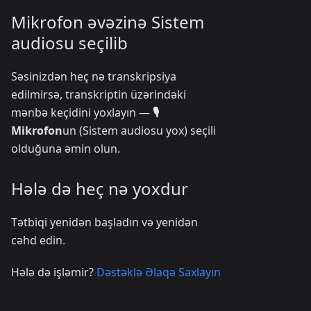
Mikrofon əvəzinə Sistem
audiosu seçilib
Səsinizdən heç nə transkripsiya
edilmirsə, transkriptin üzərindəki
mənbə keçidini yoxlayın —
🎙️
Mikrofon
un (Sistem audiosu yox) seçili
olduğuna əmin olun.
Hələ də heç nə yoxdur
Tətbiqi yenidən başladın və yenidən
cəhd edin.
Hələ də işləmir?
Dəstəklə Əlaqə Saxlayın