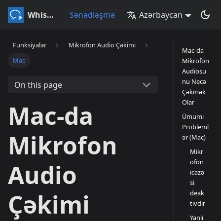
Whisperr
Sənədləşmə
Azərbaycan
Funksiyalar
Mikrofon Audio Çəkimi
Mac-da
Mac
Mikrofon
Audiosu
nu Necə
On this page
Çəkmək
Olar
Mac-da
Ümumi
Probleml
Mikrofon
ər (Mac)
Mikr
ofon
Audio
icazə
si
deak
Çəkimi
tivdir
Yanlı