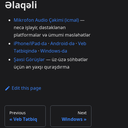
Əlaqəli
Mikrofon Audio Çəkimi (icmal)
—
necə işləyir, dəstəklənən
platformalar və ümumi məsləhətlər
iPhone/iPad-da
·
Android-də
·
Veb
Tətbiqində
·
Windows-da
Şəxsi Görüşlər
— üz-üzə söhbətlər
üçün ən yaxşı quraşdırma
Edit this page
Previous
Next
Veb Tətbiq
Windows