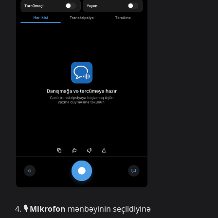
🎙️ Mikrofon
mənbəyinin seçildiyinə