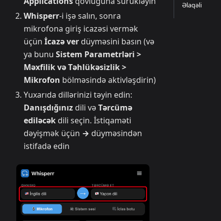
Applications
qovluğuna sürükləyin
Əlaqəli
Whisperr
-i işə salın, sonra
mikrofona giriş icazəsi vermək
üçün
İcazə ver
düyməsini basın (və
ya bunu
Sistem Parametrləri >
Məxfilik və Təhlükəsizlik >
Mikrofon
bölməsində aktivləşdirin)
Yuxarıda dillərinizi təyin edin:
Danışdığınız
dili və
Tərcümə
ediləcək
dili seçin. İstiqaməti
dəyişmək üçün
→
düyməsindən
istifadə edin