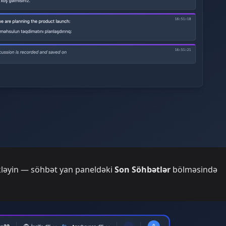
kləyin — söhbət yan paneldəki
Son Söhbətlər
bölməsində