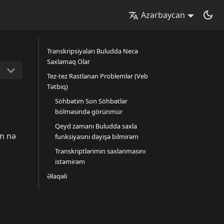
Azərbaycan
Transkripsiyaları Buludda Necə
Saxlamaq Olar
Tez-tez Rastlanan Problemlər (Veb
Tətbiq)
Söhbətim Son Söhbətlər
bölməsində görünmür
Qeyd zamanı Buludda saxla
ın nə
funksiyasını dəyişə bilmirəm
Transkriptlərimin saxlanmasını
istəmirəm
Əlaqəli