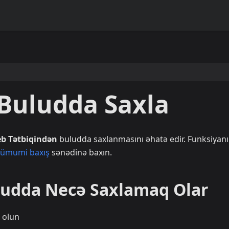
 Buludda Saxla
eb Tətbiqindən
buludda saxlanmasını əhatə edir. Funksiyan
 ümumi baxış
sənədinə baxın.
uludda Necə Saxlamaq Olar
 olun