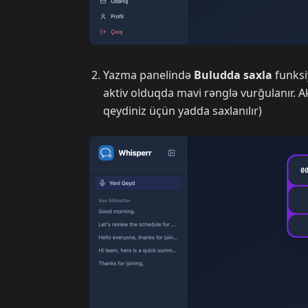
Yazma panelində
Buludda saxla
funksi
aktiv olduqda mavi rənglə vurğulanır. A
qeydiniz üçün yadda saxlanılır)