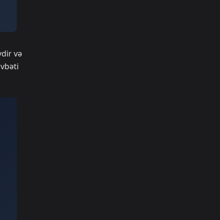
dir və
övbəti