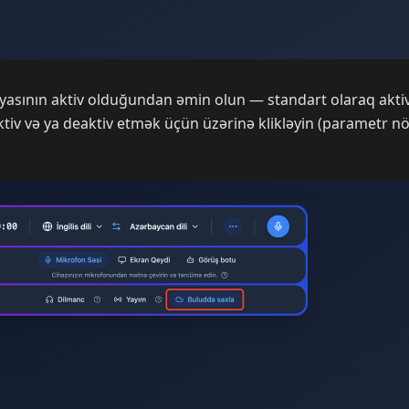
yasının aktiv olduğundan əmin olun — standart olaraq aktiv
ktiv və ya deaktiv etmək üçün üzərinə klikləyin (parametr n