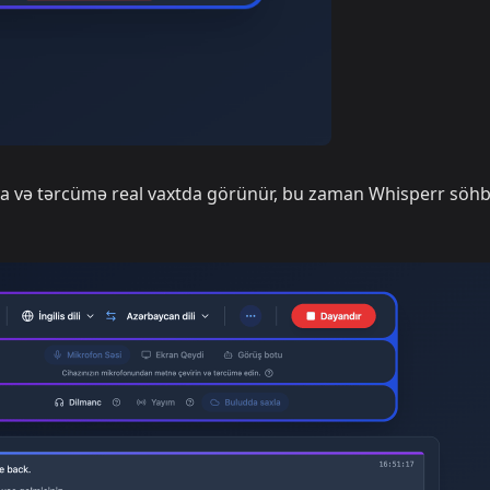
ya və tərcümə real vaxtda görünür, bu zaman Whisperr söhb