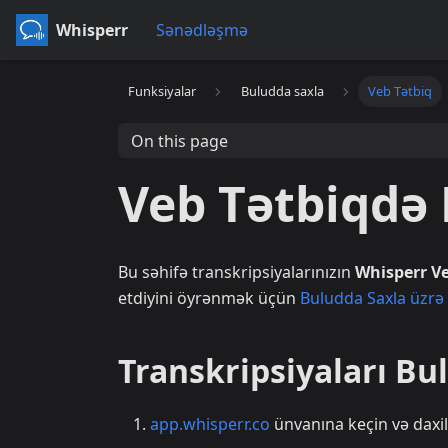
Whisperr
Sənədləşmə
Funksiyalar
Buludda saxla
Veb Tətbiq
On this page
Veb Tətbiqdə
Bu səhifə transkripsiyalarınızın
Whisperr V
etdiyini öyrənmək üçün
Buludda Saxla üzrə
Transkripsiyaları B
app.whisperr.co
ünvanına keçin və daxil