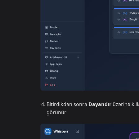
Bitirdikdən sonra
Dayandır
üzərinə kli
görünür