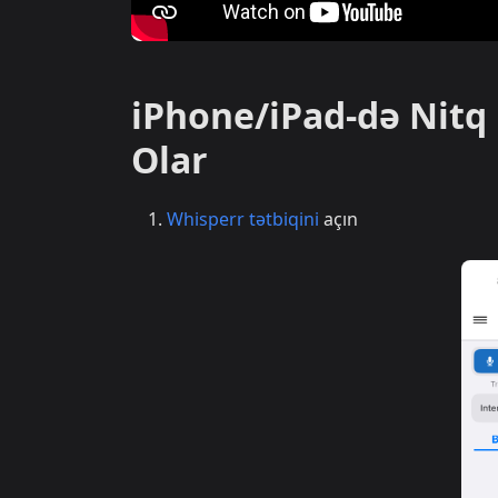
iPhone/iPad-də Nitq 
Olar
Whisperr tətbiqini
açın