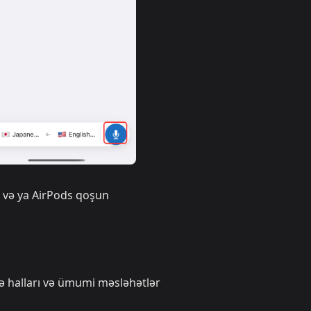
q və ya AirPods qoşun
adə halları və ümumi məsləhətlər