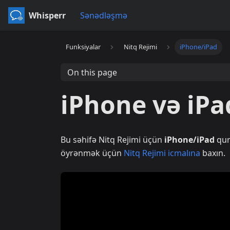
Whisperr
Sənədləşmə
Funksiyalar
Nitq Rejimi
iPhone/iPad
On this page
iPhone və iPa
Bu səhifə Nitq Rejimi üçün
iPhone/iPad
qura
öyrənmək üçün
Nitq Rejimi icmalına
baxın.