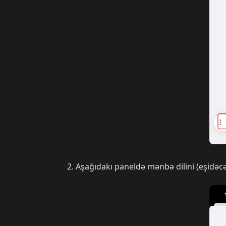
Aşağıdakı paneldə mənbə dilini (eşidəcəy