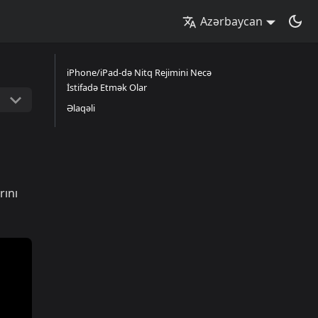
Azərbaycan
iPhone/iPad-də Nitq Rejimini Necə
İstifadə Etmək Olar
Əlaqəli
rını