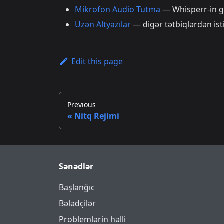
Mikrofon Audio Tutma
— Whisperr-in g
Üzən Altyazılar
— digər tətbiqlərdən is
Edit this page
Previous
Nitq Rejimi
Sənədlər
Başlanğıc
Bələdçilər
Problemlərin həlli