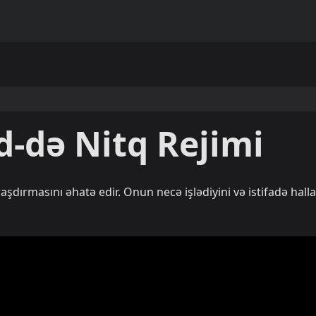
d-də Nitq Rejimi
şdırmasını əhatə edir. Onun necə işlədiyini və istifadə halla