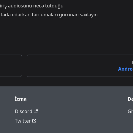
iriş audiosunu necə tutduğu
tifadə edərkən tərcümələri görünən saxlayın
Andro
İcma
D
Discord
Gi
Twitter