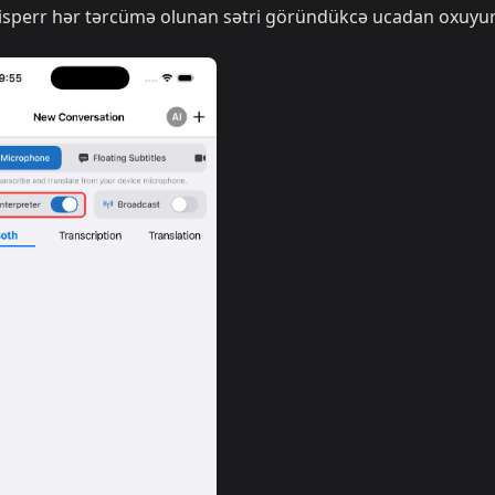
hisperr hər tərcümə olunan sətri göründükcə ucadan oxuyu