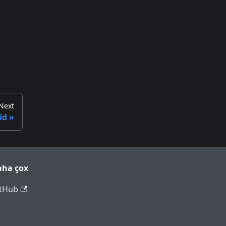
Next
id
aha çox
tHub