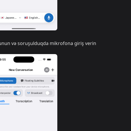
nun və soruşulduqda mikrofona giriş verin