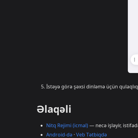
İstəyə görə şəxsi dinləmə üçün qulaqlı
Əlaqəli
Nitq Rejimi (icmal)
— necə işləyir, istif
Android-də
·
Veb Tətbiqdə