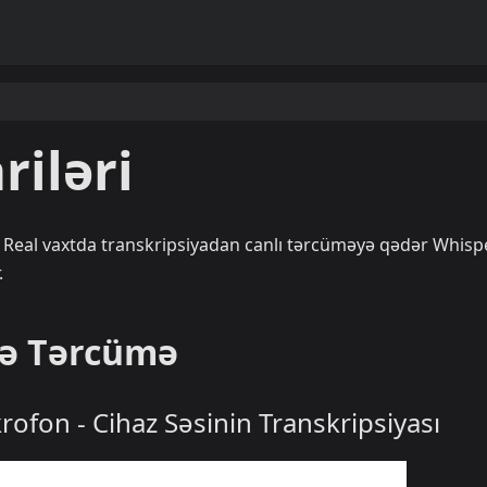
riləri
in. Real vaxtda transkripsiyadan canlı tərcüməyə qədər Whisp
.
və Tərcümə
ikrofon - Cihaz Səsinin Transkripsiyası