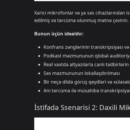
Xarici mikrofonlar və ya səs cihazlarından i
edilmiş və tərcümə olunmuş mətnə çevirin.
Bunun üçün idealdır:
Konfrans zənglərinin transkripsiyası v
Podkast məzmununun qlobal auditoriya
Real vaxtda altyazılarla canlı tədbirlərin
Səs məzmununun lokallaşdırılması
Bir neçə dildə görüş qeydləri və xülasəl
Ani tərcümə ilə müsahibə transkripsiya
İstifadə Ssenarisi 2: Daxili M