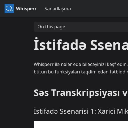
Whisperr
Sənədləşmə
On this page
İstifadə Ssena
Whisperr ilə nələr edə biləcəyinizi kəşf ed
bütün bu funksiyaları təqdim edən tətbiqdir
Səs Transkripsiyası 
İstifadə Ssenarisi 1: Xarici M