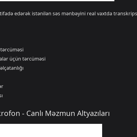
stifadə edərək istənilən səs mənbəyini real vaxtda transkrips
ə tərcüməsi
lar üçün tərcüməsi
 əlçatanlığı
ər
sı
ikrofon - Canlı Məzmun Altyazıları