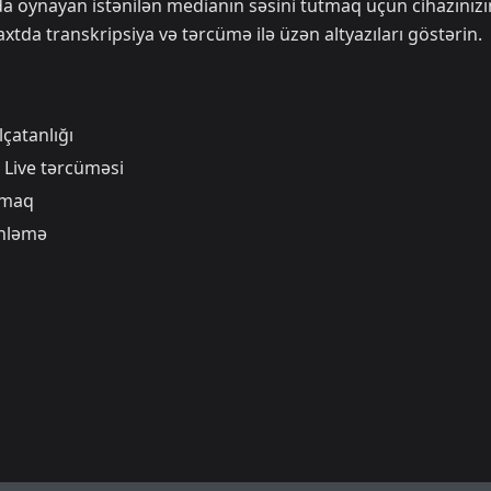
a oynayan istənilən medianın səsini tutmaq üçün cihazınızı
xtda transkripsiya və tərcümə ilə üzən altyazıları göstərin.
lçatanlığı
 Live tərcüməsi
amaq
inləmə