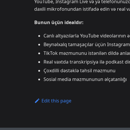
YouTube, Instagram Live və ya telefonunuzd
daxili mikrofonundan istifadə edin və real va
Bunun üçün idealdır:
Canlı altyazılarla YouTube videolarının ə
Beynəlxalq tamaşaçılar üçün Instagram
TikTok məzmununu istənilən dildə anl
Real vaxtda transkripsiya ilə podkast d
Çoxdilli dəstəklə təhsil məzmunu
Sosial media məzmununun əlçatanlığı
Edit this page