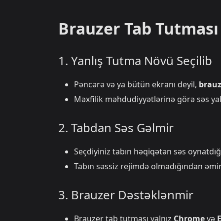
Brauzer Tab Tutması
1. Yanlış Tutma Növü Seçilib
Pəncərə və ya bütün ekranı deyil,
brauz
Məxfilik məhdudiyyətlərinə görə səs yal
2. Tabdan Səs Gəlmir
Seçdiyiniz tabın həqiqətən səs oynatdığ
Tabın səssiz rejimdə olmadığından əmin
3. Brauzer Dəstəklənmir
Brauzer tab tutması yalnız
Chrome
və