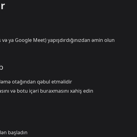
r
ms və ya Google Meet) yapışdırdığınızdan əmin olun
b
zləmə otağından qəbul etməlidir
asını və botu içəri buraxmasını xahiş edin
dən başladın