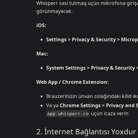
Whisperr səsi tutmaq üçün mikrofona girişə 
görünməyəcək.
iOS:
Settings > Privacy & Security > Micr
Mac:
System Settings > Privacy & Security
Web App / Chrome Extension:
Brauzerinizin ünvan zolağındakı kilid i
Və ya
Chrome Settings > Privacy and S
üçün icazə verin
app.whisperr.co
2. İnternet Bağlantısı Yoxdur