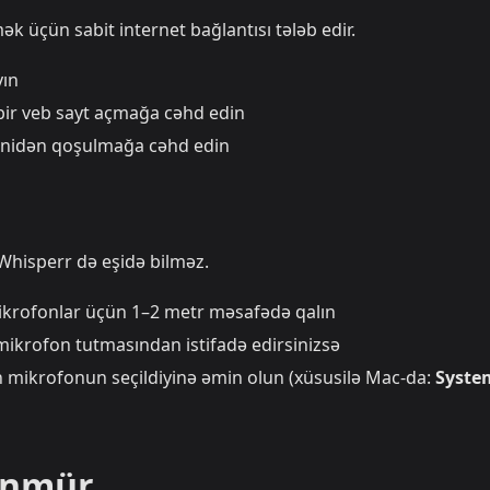
k üçün sabit internet bağlantısı tələb edir.
yın
ir veb sayt açmağa cəhd edin
yenidən qoşulmağa cəhd edin
 Whisperr də eşidə bilməz.
ikrofonlar üçün 1–2 metr məsafədə qalın
mikrofon tutmasından istifadə edirsinizsə
mikrofonun seçildiyinə əmin olun (xüsusilə Mac-da:
Syste
ünmür