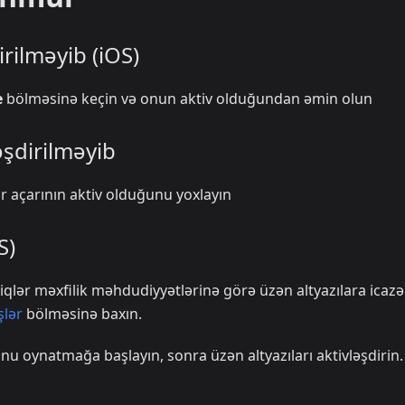
irilməyib (iOS)
e
bölməsinə keçin və onun aktiv olduğundan əmin olun
ləşdirilməyib
ar açarının aktiv olduğunu yoxlayın
S)
qlər məxfilik məhdudiyyətlərinə görə üzən altyazılara icazə
lər
bölməsinə baxın.
u oynatmağa başlayın, sonra üzən altyazıları aktivləşdirin.