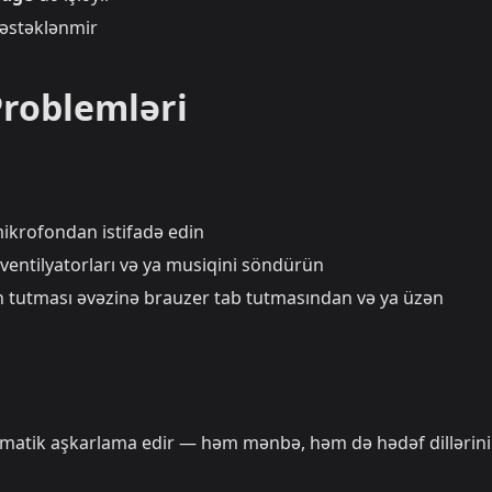
dəstəklənmir
Problemləri
mikrofondan istifadə edin
 ventilyatorları və ya musiqini söndürün
n tutması əvəzinə brauzer tab tutmasından və ya üzən
vtomatik aşkarlama edir — həm mənbə, həm də hədəf dillərin