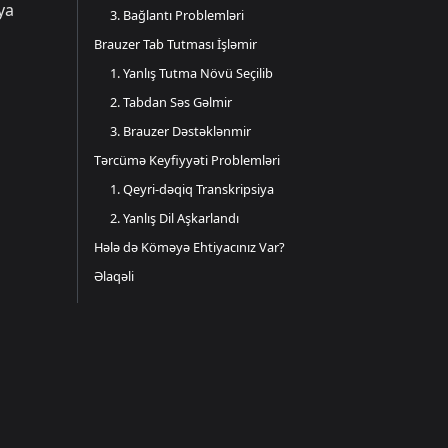
ya
3. Bağlantı Problemləri
Brauzer Tab Tutması İşləmir
1. Yanlış Tutma Növü Seçilib
2. Tabdan Səs Gəlmir
3. Brauzer Dəstəklənmir
Tərcümə Keyfiyyəti Problemləri
1. Qeyri-dəqiq Transkripsiya
2. Yanlış Dil Aşkarlandı
Hələ də Köməyə Ehtiyacınız Var?
Əlaqəli