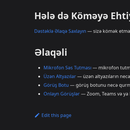
Hələ də Köməyə Ehti
Dəstəklə Əlaqə Saxlayın
— sizə kömək etmə
Əlaqəli
Mikrofon Səs Tutması
— mikrofon tutma
Üzən Altyazılar
— üzən altyazıların necə 
Görüş Botu
— görüş botunu necə qurma
Onlayn Görüşlər
— Zoom, Teams və ya M
Edit this page