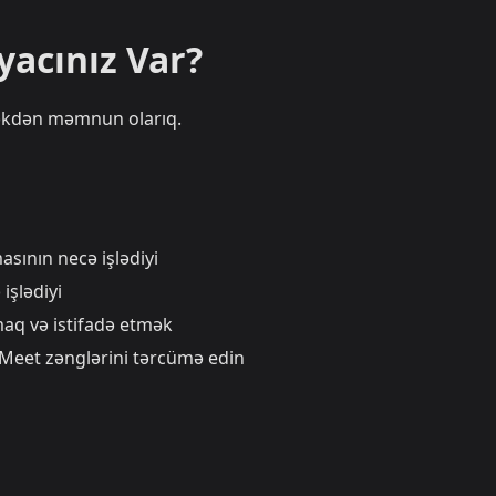
yacınız Var?
kdən məmnun olarıq.
sının necə işlədiyi
işlədiyi
q və istifadə etmək
eet zənglərini tərcümə edin