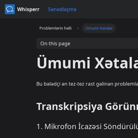
Whisperr
Sənədləşmə
Problemlərin həlli
Ümumi Xətalar
On this page
Ümumi Xətal
Bu bələdçi ən tez-tez rast gəlinən problemlər
Transkripsiya Görü
1. Mikrofon İcazəsi Söndürül