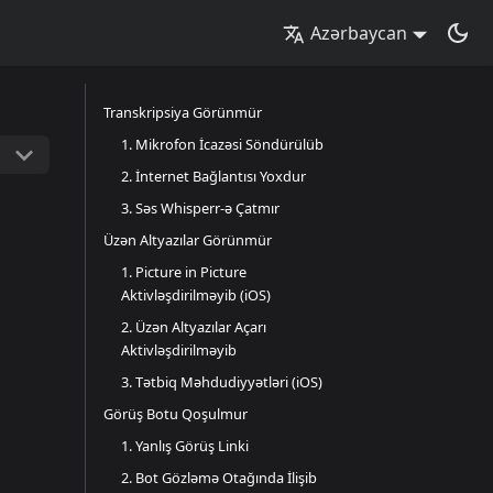
Azərbaycan
Transkripsiya Görünmür
1. Mikrofon İcazəsi Söndürülüb
2. İnternet Bağlantısı Yoxdur
3. Səs Whisperr-ə Çatmır
Üzən Altyazılar Görünmür
1. Picture in Picture
Aktivləşdirilməyib (iOS)
2. Üzən Altyazılar Açarı
Aktivləşdirilməyib
3. Tətbiq Məhdudiyyətləri (iOS)
Görüş Botu Qoşulmur
1. Yanlış Görüş Linki
2. Bot Gözləmə Otağında İlişib