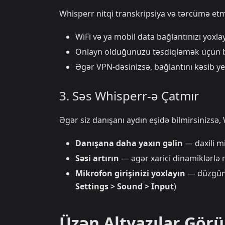
Whisperr nitqi transkripsiya və tərcümə etmə
WiFi və ya mobil data bağlantınızı yoxla
Onlayn olduğunuzu təsdiqləmək üçün b
Əgər VPN-dəsinizsə, bağlantını kəsib 
3. Səs Whisperr-ə Çatmır
Əgər siz danışanı aydın eşidə bilmirsinizsə,
Danışana daha yaxın gəlin
— daxili m
Səsi artırın
— əgər xarici dinamiklərlə 
Mikrofon girişinizi yoxlayın
— düzgün 
Settings > Sound > Input
)
Üzən Altyazılar Gör