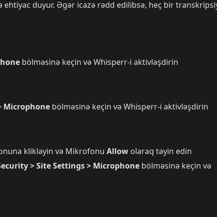
ehtiyac duyur. Əgər icazə rədd edilibsə, heç bir transkripsi
ophone
bölməsinə keçin və Whisperr-i aktivləşdirin
 > Microphone
bölməsinə keçin və Whisperr-i aktivləşdirin
konuna klikləyin və Mikrofonu
Allow
olaraq təyin edin
ecurity > Site Settings > Microphone
bölməsinə keçin və