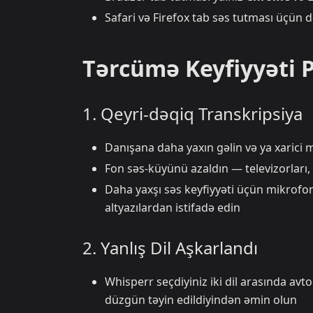
Safari və Firefox tab səs tutması üçün 
Tərcümə Keyfiyyəti 
1. Qeyri-dəqiq Transkripsiya
Danışana daha yaxın gəlin və ya xarici 
Fon səs-küyünü azaldın — televizorları,
Daha yaxşı səs keyfiyyəti üçün mikrofo
altyazılardan istifadə edin
2. Yanlış Dil Aşkarlandı
Whisperr seçdiyiniz iki dil arasında a
düzgün təyin edildiyindən əmin olun