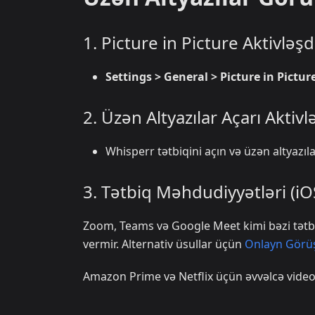
1. Picture in Picture Aktivləşd
Settings > General > Picture in Pictur
2. Üzən Altyazılar Açarı Aktiv
Whisperr tətbiqini açın və üzən altyazıl
3. Tətbiq Məhdudiyyətləri (iO
Zoom, Teams və Google Meet kimi bəzi tətbi
vermir. Alternativ üsullar üçün
Onlayn Görüş
Amazon Prime və Netflix üçün əvvəlcə videon