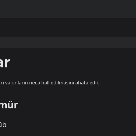
ar
i və onların necə həll edilməsini əhatə edir.
nmür
üb