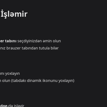
 İşləmir
er tabını
seçdiyinizdən əmin olun
nız brauzer tabından tutula bilər
ını yoxlayın
 olun (tabdakı dinamik ikonunu yoxlayın)
Edge
-də işləyir