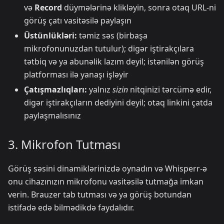
və
Record
düymələrinə klikləyin, sonra otaq URL-ni
görüş çatı vasitəsilə paylaşın
Üstünlükləri:
təmiz səs (birbaşa
mikrofonunuzdan tutulur); digər iştirakçılara
tətbiq və ya abunəlik lazım deyil; istənilən görüş
platforması ilə yanaşı işləyir
Çatışmazlıqları:
yalnız
sizin
nitqinizi tərcümə edir,
digər iştirakçıların dediyini deyil; otaq linkini çatda
paylaşmalısınız
3. Mikrofon Tutması
Görüş səsini dinamiklərinizdə oynadın və Whisperr-ə
onu cihazınızın mikrofonu vasitəsilə tutmağa imkan
verin. Brauzer tab tutması və ya görüş botundan
istifadə edə bilmədikdə faydalıdır.