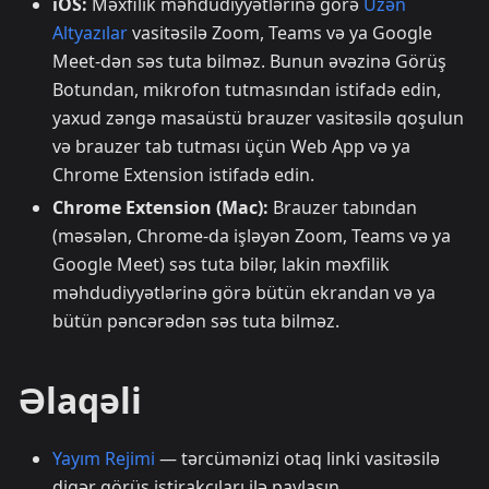
iOS:
Məxfilik məhdudiyyətlərinə görə
Üzən
Altyazılar
vasitəsilə Zoom, Teams və ya Google
Meet-dən səs tuta bilməz. Bunun əvəzinə Görüş
Botundan, mikrofon tutmasından istifadə edin,
yaxud zəngə masaüstü brauzer vasitəsilə qoşulun
və brauzer tab tutması üçün Web App və ya
Chrome Extension istifadə edin.
Chrome Extension (Mac):
Brauzer tabından
(məsələn, Chrome-da işləyən Zoom, Teams və ya
Google Meet) səs tuta bilər, lakin məxfilik
məhdudiyyətlərinə görə bütün ekrandan və ya
bütün pəncərədən səs tuta bilməz.
Əlaqəli
Yayım Rejimi
— tərcümənizi otaq linki vasitəsilə
digər görüş iştirakçıları ilə paylaşın