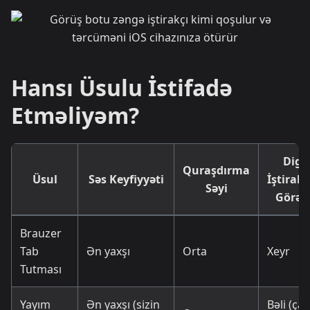
Hansı Üsulu İstifadə
Etməliyəm?
Digə
Quraşdırma
Üsul
Səs Keyfiyyəti
İştirakç
Səyi
Görəc
Brauzer
Tab
Ən yaxşı
Orta
Xeyr
Tutması
Yayım
Ən yaxşı (sizin
Bəli (ça