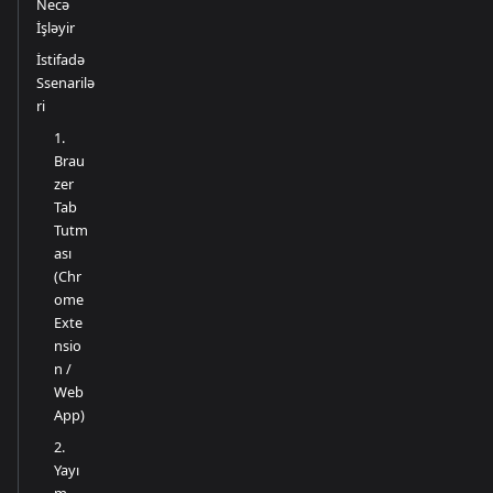
Necə
İşləyir
İstifadə
Ssenarilə
ri
1.
Brau
zer
Tab
Tutm
ası
(Chr
ome
Exte
nsio
n /
Web
App)
2.
Yayı