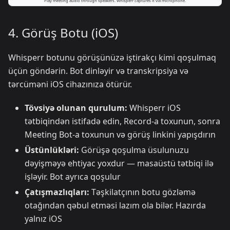
4. Görüş Botu (iOS)
Whisperr botunu görüşünüzə iştirakçı kimi qoşulmaq
üçün göndərin. Bot dinləyir və transkripsiya və
tərcüməni iOS cihazınıza ötürür.
Tövsiyə olunan qurulum:
Whisperr iOS
tətbiqindən istifadə edin, Record-a toxunun, sonra
Meeting Bot-a toxunun və görüş linkini yapışdırın
Üstünlükləri:
Görüşə qoşulma üsulunuzu
dəyişməyə ehtiyac yoxdur — masaüstü tətbiqi ilə
işləyir. Bot ayrıca qoşulur
Çatışmazlıqları:
Təşkilatçının botu gözləmə
otağından qəbul etməsi lazım ola bilər. Hazırda
yalnız iOS