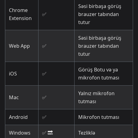
Səsi birbaşa görüş
Chrome
✅
brauzer tabından
Extension
tutur
Səsi birbaşa görüş
Web App
✅
brauzer tabından
tutur
Görüş Botu və ya
iOS
✅
mikrofon tutması
Yalnız mikrofon
Mac
✅
tutması
Android
✅
Mikrofon tutması
Windows
✅ 🔜
Tezliklə