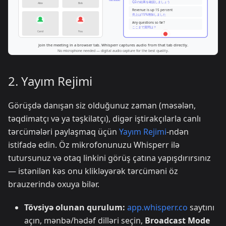
2. Yayım Rejimi
Görüşdə danışan siz olduğunuz zaman (məsələn,
təqdimatçı və ya təşkilatçı), digər iştirakçılarla canlı
tərcümələri paylaşmaq üçün
Yayım Rejimi
-ndən
istifadə edin. Öz mikrofonunuzu Whisperr ilə
tutursunuz və otaq linkini görüş çatına yapışdırırsınız
— istənilən kəs onu klikləyərək tərcüməni öz
brauzerində oxuya bilər.
Tövsiyə olunan qurulum:
app.whisperr.co
saytını
açın, mənbə/hədəf dilləri seçin,
Broadcast Mode