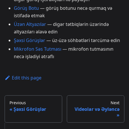
Görüş Botu
— görüş botunu necə qurmaq və
istifadə etmək
Üzən Altyazılar
— digər tətbiqlərin üzərində
altyazıları əlavə edin
Şəxsi Görüşlər
— üz-üzə söhbətləri tərcümə edin
Mikrofon Səs Tutması
— mikrofon tutmasının
necə işlədiyi ətraflı
Edit this page
Previous
Next
Şəxsi Görüşlər
Videolar və Əyləncə