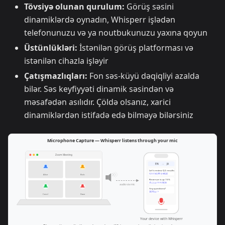
Tövsiyə olunan qurulum:
Görüş səsini
dinamiklərdə oynadın, Whisperr işlədən
telefonunuzu və ya noutbukunuzu yaxına qoyun
Üstünlükləri:
İstənilən görüş platforması və
istənilən cihazla işləyir
Çatışmazlıqları:
Fon səs-küyü dəqiqliyi azalda
bilər. Səs keyfiyyəti dinamik səsindən və
məsafədən asılıdır. Çöldə olsanız, xarici
dinamiklərdən istifadə edə bilməyə bilərsiniz