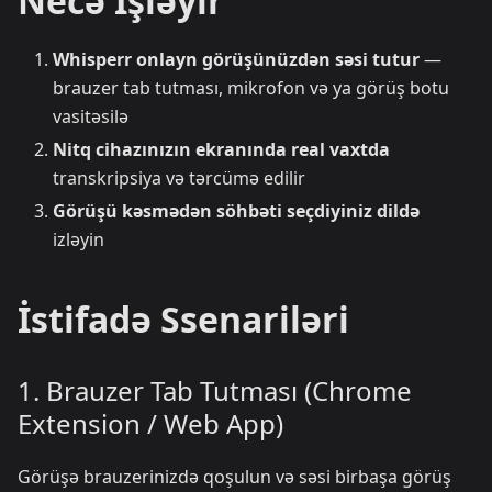
Necə İşləyir
Whisperr onlayn görüşünüzdən səsi tutur
—
brauzer tab tutması, mikrofon və ya görüş botu
vasitəsilə
Nitq cihazınızın ekranında real vaxtda
transkripsiya və tərcümə edilir
Görüşü kəsmədən söhbəti seçdiyiniz dildə
izləyin
İstifadə Ssenariləri
1. Brauzer Tab Tutması (Chrome
Extension / Web App)
Görüşə brauzerinizdə qoşulun və səsi birbaşa görüş