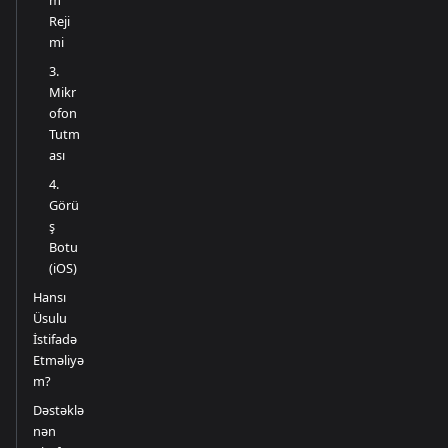
m
Reji
mi
3.
Mikr
ofon
Tutm
ası
4.
Görü
ş
Botu
(iOS)
Hansı
Üsulu
İstifadə
Etməliyə
m?
Dəstəklə
nən