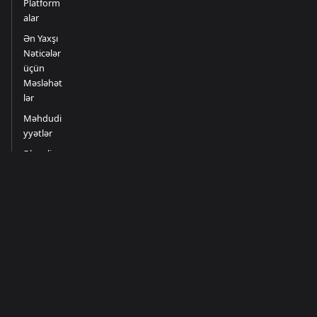
Platform
alar
Ən Yaxşı
Nəticələr
üçün
Məsləhət
lər
Məhdudi
yyətlər
Əlaqəli
Sənədlər
İcma
Daha çox
Başlanğıc
Discord
GitHub
Bələdçilər
Twitter
Problemlərin