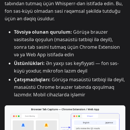
tabından tutmaq üçün Whisperr-dən istifadə edin. Bu,
fon səs-küyü olmadan səsi rəqəmsal şəkildə tutduğu
üçün ən dəqiq üsuldur.
Tövsiyə olunan qurulum:
Görüşə brauzer
vasitəsilə qoşulun (masaüstü tətbiqi ilə deyil),
sonra tab səsini tutmaq üçün Chrome Extension
və ya Web App istifadə edin
Üstünlükləri:
Ən yaxşı səs keyfiyyəti — fon səs-
küyü yoxdur, mikrofon lazım deyil
Çatışmazlıqları:
Görüşə masaüstü tətbiqi ilə deyil,
masaüstü Chrome brauzer tabında qoşulmaq
lazımdır. Mobil cihazlarda işləmir