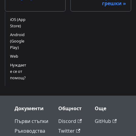
грешки
iOS (App
Store)
Android
(Google
Play)
Web
Нуждает
е се от
помощ?
Документи
Общност
Още
Първи стъпки
Discord
GitHub
Ръководства
Twitter