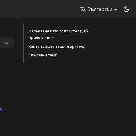
Български
Излъчване като говорител (уеб
приложение)
Какво виждат вашите зрители
Свързани теми
на