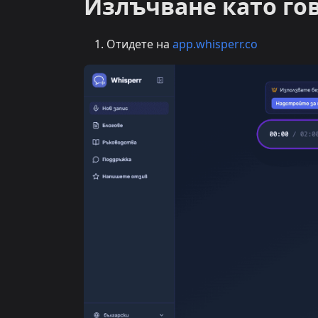
Излъчване като го
Отидете на
app.whisperr.co