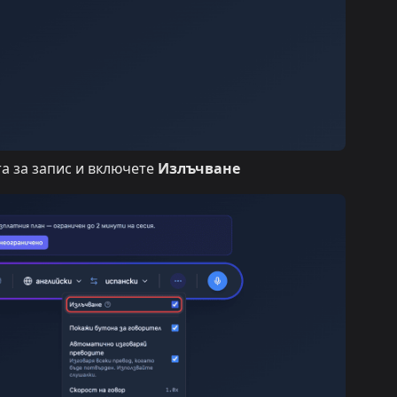
а за запис и включете
Излъчване