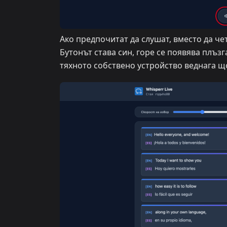
Ако предпочитат да слушат, вместо да че
Бутонът става син, горе се появява плъзг
тяхното собствено устройство веднага що