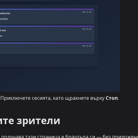
. Приключете сесията, като щракнете върху
Стоп
.
ите зрители
, получава тази страница в браузъра си — без приложен