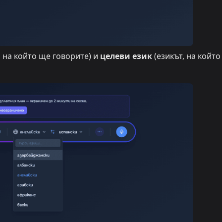
, на който ще говорите) и
целеви език
(езикът, на който