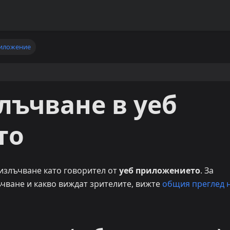
риложение
лъчване в уеб
то
излъчване като говорител от
уеб приложението
. За
чване и какво виждат зрителите, вижте
общия преглед 