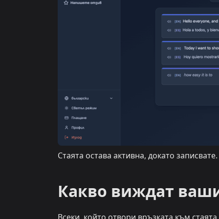
Стаята остава активна, докато записвате
Какво виждат ваш
Всеки, който отвори връзката към стаята