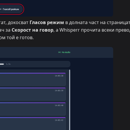
тат, докосват
Гласов режим
в долната част на страницат
ач за
Скорост на говор
, а Whisperr прочита всеки прево
м той е готов.