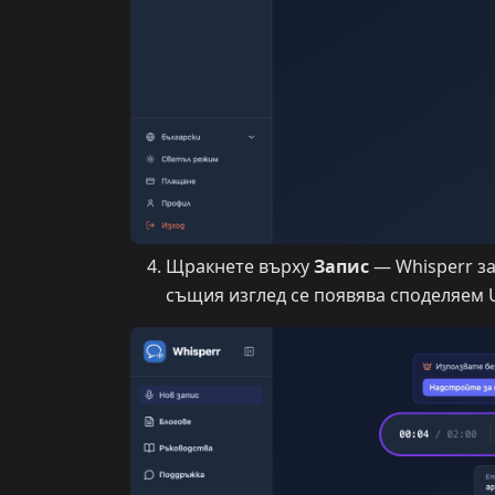
Щракнете върху
Запис
— Whisperr за
същия изглед се появява споделяем U