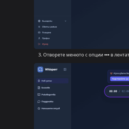
Отворете менюто с опции
•••
в лентат