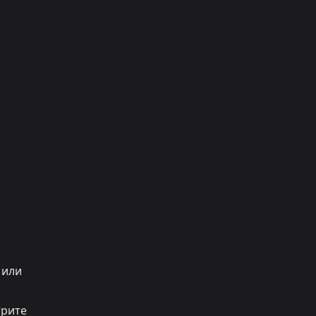
 или
трите