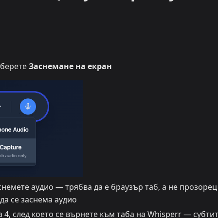
зберете
Заснемане на екран
аснемете аудио — трябва да е браузър таб, а не прозорец
 да се заснема аудио
а 4, след което се върнете към таба на Whisperr — субти