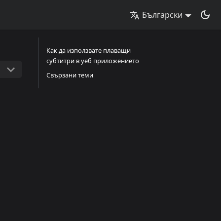
Български
Как да използвате плаващи
субтитри в уеб приложението
Свързани теми
а