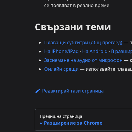
се появяват в реално време
Свързани теми
Плаващи субтитри (общ преглед)
— п
На iPhone/iPad
·
На Android
·
В разши
Заснемане на аудио от микрофон
— к
Онлайн срещи
— използвайте плаващ
Редактирай тази страница
Предишна страница
Разширение за Chrome