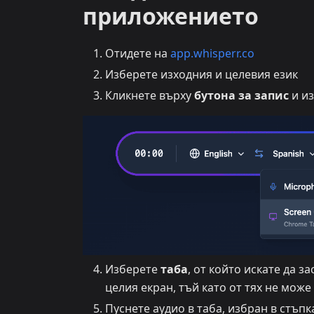
приложението
Отидете на
app.whisperr.co
Изберете изходния и целевия език
Кликнете върху
бутона за запис
и и
Изберете
таба
, от който искате да з
целия екран, тъй като от тях не може
Пуснете аудио в таба, избран в стъпк