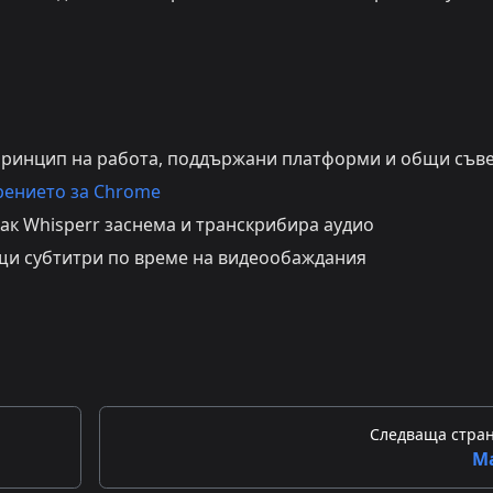
ринцип на работа, поддържани платформи и общи съв
рението за Chrome
ак Whisperr заснема и транскрибира аудио
и субтитри по време на видеообаждания
Следваща стра
M