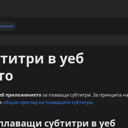
ложение
титри в уеб
то
еб приложението
за плаващи субтитри. За принципа н
те
общия преглед на плаващите субтитри
.
 плаващи субтитри в уеб