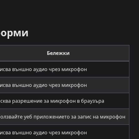
форми
Бележки
исва външно аудио чрез микрофон
исва външно аудио чрез микрофон
сква разрешение за микрофон в браузъра
олзвайте уеб приложението за запис на микрофон
исва външно аудио чрез микрофон