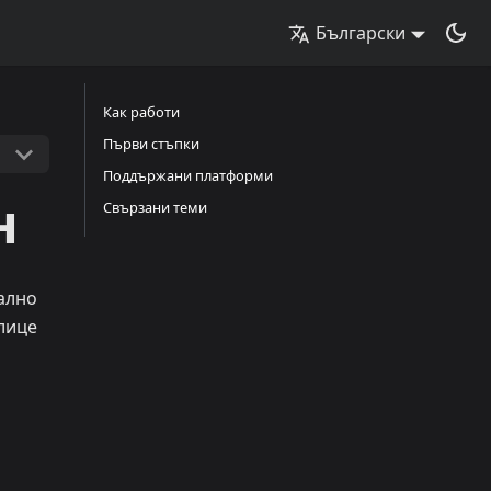
Български
Как работи
Първи стъпки
Поддържани платформи
н
Свързани теми
ално
 лице