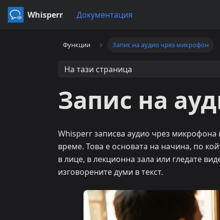
Whisperr
Документация
Функции
Запис на аудио чрез микрофон
На тази страница
Запис на ау
Whisperr записва аудио чрез микрофона 
време. Това е основата на начина, по ко
в лице, в лекционна зала или гледате ви
изговорените думи в текст.