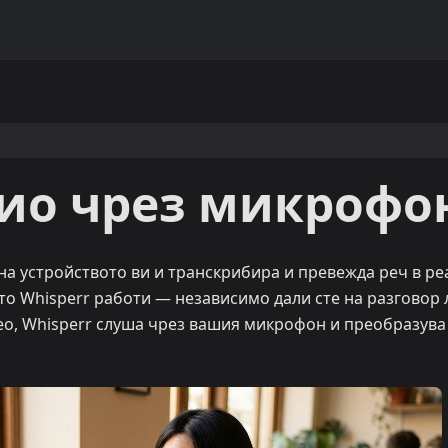
дио чрез микрофо
на устройството ви и транскрибира и превежда реч в ре
йто Whisperr работи — независимо дали сте на разговор
део, Whisperr слуша чрез вашия микрофон и преобразува