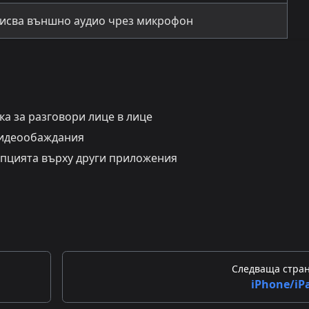
исва външно аудио чрез микрофон
а за разговори лице в лице
видеообаждания
пцията върху други приложения
Следваща стра
iPhone/iP