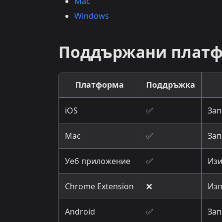
Mac
Windows
Поддържани плат
Платформа
Поддръжка
iOS
✅
Зап
Mac
✅
Зап
Уеб приложение
✅
Изи
Chrome Extension
❌
Изп
Android
✅
Зап