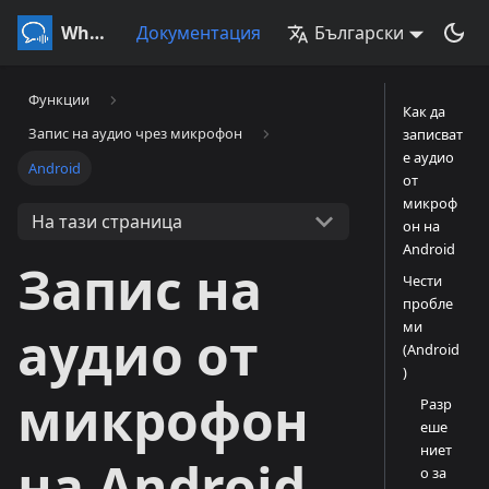
Whisperr
Документация
Български
Функции
Как да
Запис на аудио чрез микрофон
записват
е аудио
Android
от
микроф
На тази страница
он на
Android
Запис на
Чести
пробле
ми
аудио от
(Android
)
микрофон
Разр
еше
ниет
на Android
о за