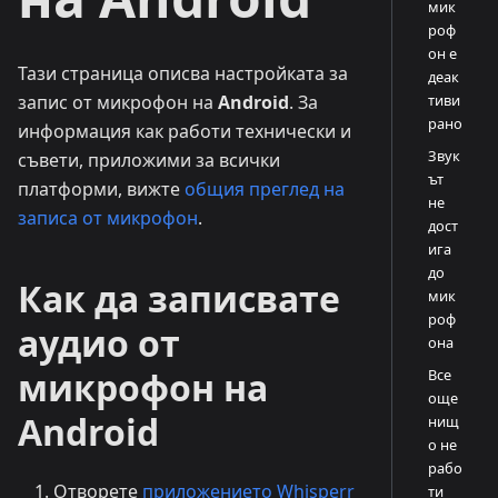
мик
роф
он е
Тази страница описва настройката за
деак
тиви
запис от микрофон на
Android
. За
рано
информация как работи технически и
Звук
съвети, приложими за всички
ът
платформи, вижте
общия преглед на
не
записа от микрофон
.
дост
ига
до
Как да записвате
мик
роф
аудио от
она
микрофон на
Все
още
Android
нищ
о не
рабо
Отворете
приложението Whisperr
ти