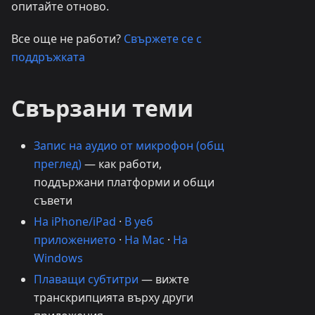
опитайте отново.
Все още не работи?
Свържете се с
поддръжката
Свързани теми
Запис на аудио от микрофон (общ
преглед)
— как работи,
поддържани платформи и общи
съвети
На iPhone/iPad
·
В уеб
приложението
·
На Mac
·
На
Windows
Плаващи субтитри
— вижте
транскрипцията върху други