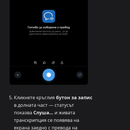
Кликнете кръглия
бутон за запис
в долната част — статусът
показва
Слуша…
и живата
транскрипция се появява на
екрана заедно с превода на