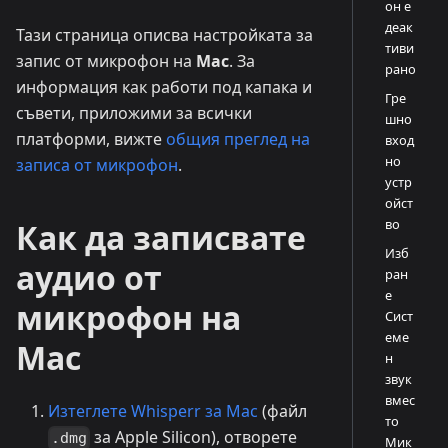
он е
деак
Тази страница описва настройката за
тиви
запис от микрофон на
Mac
. За
рано
информация как работи под капака и
Гре
съвети, приложими за всички
шно
платформи, вижте
общия преглед на
вход
но
записа от микрофон
.
устр
ойст
во
Как да записвате
Изб
аудио от
ран
е
микрофон на
Сист
еме
Mac
н
звук
вмес
Изтеглете Whisperr за Mac
(файл
то
за Apple Silicon), отворете
.dmg
Мик