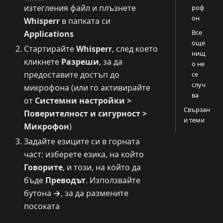
изтегления файл и плъзнете
роф
он
Whisperr
в папката си
Все
Applications
още
Стартирайте
Whisperr
, след което
нищ
кликнете
Разреши
, за да
о не
предоставите достъп до
се
случ
микрофона (или го активирайте
ва
от
Системни настройки >
Свързан
Поверителност и сигурност >
и теми
Микрофон
)
Задайте езиците си в горната
част: изберете езика, на който
Говорите
, и този, на който да
бъде
Преводът
. Използвайте
бутона
→
, за да размените
посоката