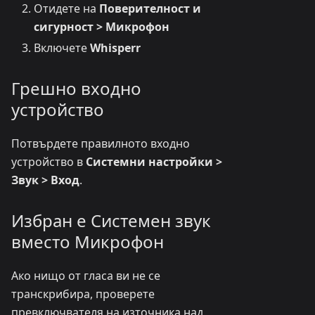
Отидете на
Поверителност и
сигурност > Микрофон
Включете
Whisperr
Грешно входно
устройство
Потвърдете правилното входно
устройство в
Системни настройки >
Звук > Вход
.
Избран е Системен звук
вместо Микрофон
Ако нищо от гласа ви не се
транскрибира, проверете
превключвателя на източника над