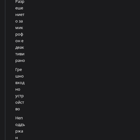
Разр
еше
ниет
о за
мик
роф
он е
деак
тиви
рано
Гре
шно
вход
но
устр
ойст
во
Неп
оддъ
ржа
н