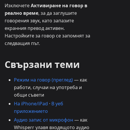
Изключете
Активиране на говор в
реално време
, за да заглушите
говорения звук, като запазите
екранния превод активен.
Настройките за говор се запомнят за
следващия път.
Свързани теми
Режим на говор (преглед)
— как
работи, случаи на употреба и
общи съвети
На iPhone/iPad
·
В уеб
приложението
Аудио запис от микрофон
— как
Whisperr улавя входящото аудио