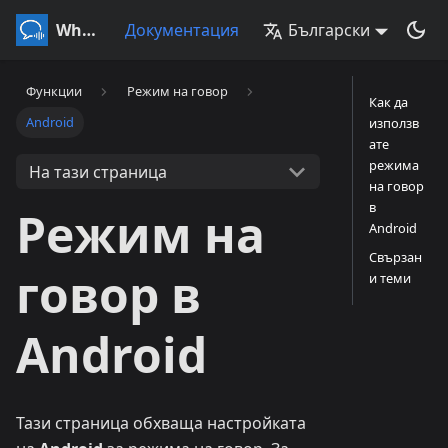
Whisperr
Документация
Български
Функции
Режим на говор
Как да
Android
използв
ате
режима
На тази страница
на говор
в
Режим на
Android
Свързан
говор в
и теми
Android
Тази страница обхваща настройката