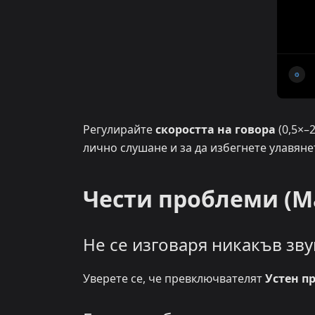
Регулирайте
скоростта на говора
(0,5×–2
лично слушане и за да избегнете улавян
Чести проблеми (M
Не се изговаря никакъв зву
Уверете се, че превключвателят
Устен п