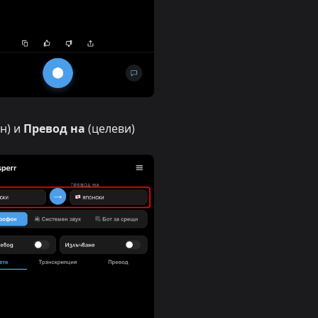
н) и
Превод на
(целеви)