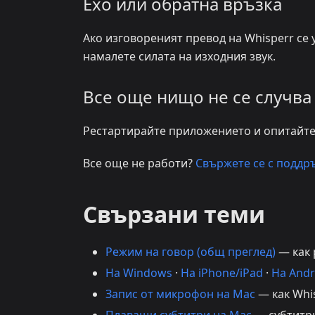
Ехо или обратна връзка
Ако изговореният превод на Whisperr се
намалете силата на изходния звук.
Все още нищо не се случва
Рестартирайте приложението и опитайте
Все още не работи?
Свържете се с поддр
Свързани теми
Режим на говор (общ преглед)
— как 
На Windows
·
На iPhone/iPad
·
На Andr
Запис от микрофон на Mac
— как Whi