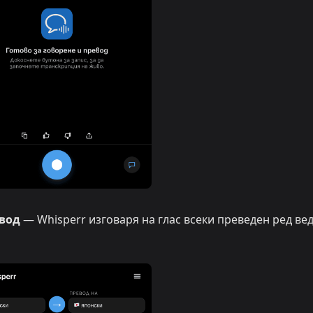
евод
— Whisperr изговаря на глас всеки преведен ред ве