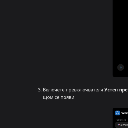
Включете превключвателя
Устен пр
щом се появи