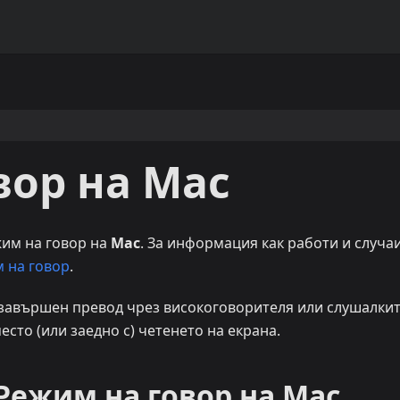
вор на Mac
жим на говор на
Mac
. За информация как работи и случа
 на говор
.
 завършен превод чрез високоговорителя или слушалкит
есто (или заедно с) четенето на екрана.
Режим на говор на Mac