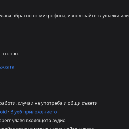
 улавя обратно от микрофона, използвайте слушалки или
 отново.
ъжката
работи, случаи на употреба и общи съвети
oid
·
В уеб приложението
sperr улавя входящото аудио