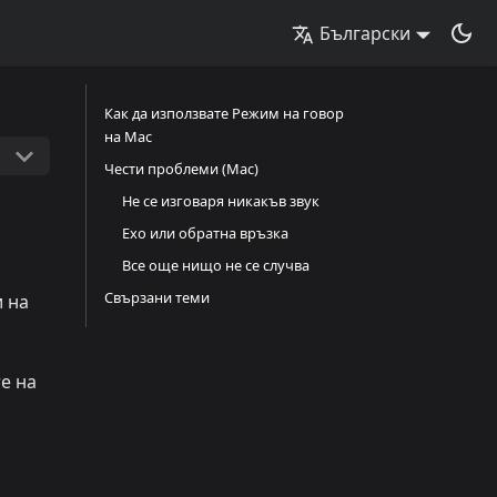
Български
Как да използвате Режим на говор
на Mac
Чести проблеми (Mac)
Не се изговаря никакъв звук
Ехо или обратна връзка
Все още нищо не се случва
Свързани теми
и на
е на