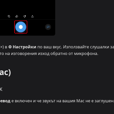
×) в
⚙ Настройки
по ваш вкус. Използвайте слушалки з
ето на изговорения изход обратно от микрофона.
ac)
к
ревод
е включен и че звукът на вашия Mac не е заглушен