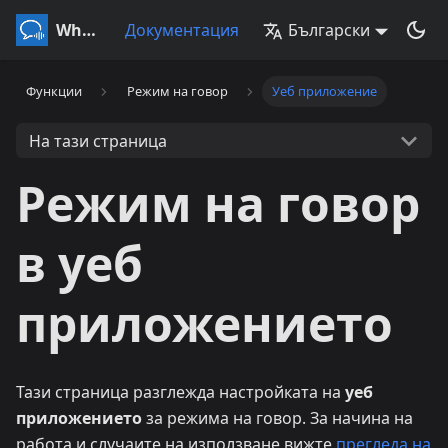
Whisperr
Документация
Български
Функции
Режим на говор
Уеб приложение
На тази страница
Режим на говор
в уеб
приложението
Тази страница разглежда настройката на
уеб
приложението
за режима на говор. За начина на
работа и случаите на използване вижте
прегледа на