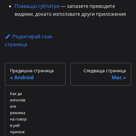
Плаващи субтитри
— запазете преводите
видими, докато използвате други приложения
Редактирай тази
страница
Предишна страница
Следваща страница
Android
Mac
Как да
използв
ате
режима
на говор
в уеб
прилож