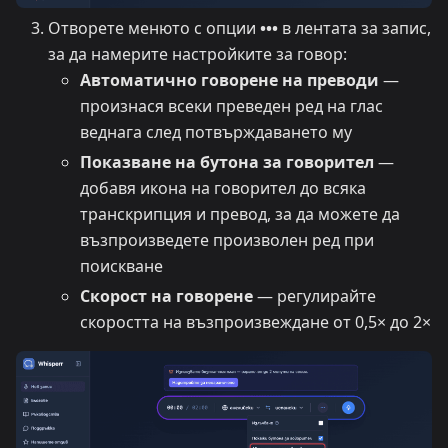
Отворете менюто с опции
•••
в лентата за запис,
за да намерите настройките за говор:
Автоматично говорене на преводи
—
произнася всеки преведен ред на глас
веднага след потвърждаването му
Показване на бутона за говорител
—
добавя икона на говорител до всяка
транскрипция и превод, за да можете да
възпроизведете произволен ред при
поискване
Скорост на говорене
— регулирайте
скоростта на възпроизвеждане от 0,5× до 2×