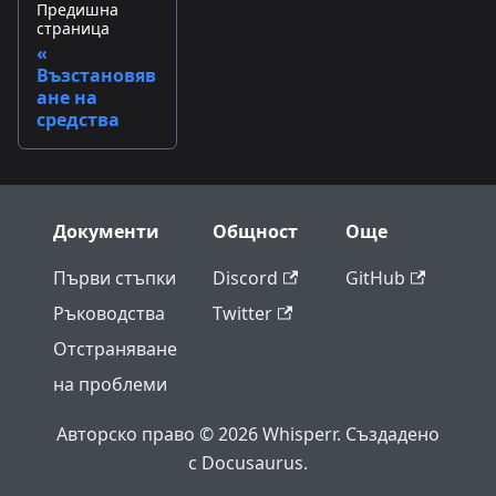
Предишна
страница
Възстановяв
ане на
средства
Документи
Общност
Още
Първи стъпки
Discord
GitHub
Ръководства
Twitter
Отстраняване
на проблеми
Авторско право © 2026 Whisperr. Създадено
с Docusaurus.