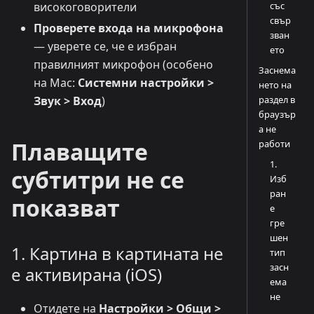
със
високоговорители
свър
Проверете входа на микрофона
зван
— уверете се, че е избран
ето
правилният микрофон (особено
Заснема
на Mac:
Системни настройки >
нето на
раздел в
Звук > Вход
)
браузър
а не
Плаващите
работи
1.
субтитри не се
Изб
ран
показват
е
гре
шен
1. Картина в картината не
тип
засн
е активирана (iOS)
ема
не
Отидете на
Настройки > Общи >