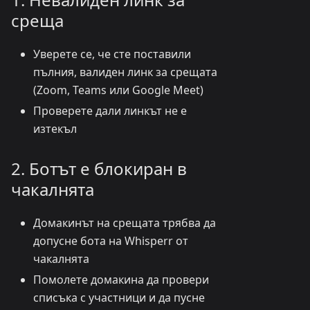
среща
Уверете се, че сте поставили
пълния, валиден линк за срещата
(Zoom, Teams или Google Meet)
Проверете дали линкът не е
изтекъл
2. Ботът е блокиран в
чакалнята
Домакинът на срещата трябва да
допусне бота на Whisperr от
чакалнята
Помолете домакина да провери
списъка с участници и да пусне