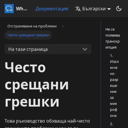
Whisperr
Документация
Български
Отстраняване на проблеми
Не се
Често срещани грешки
появява
транскр
ипция
На тази страница
1.
Често
Изкл
юче
но
срещани
разр
еше
ние
грешки
за
мик
роф
она
Това ръководство обхваща най-често
2.