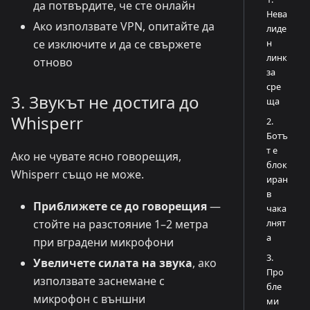
да потвърдите, че сте онлайн
Нева
Ако използвате VPN, опитайте да
лиде
н
се изключите и да се свържете
линк
отново
за
сре
3. Звукът не достига до
ща
Whisperr
2.
Ботъ
т е
Ако не чувате ясно говорещия,
блок
Whisperr също не може.
иран
в
Приближете се до говорещия
—
чака
лнят
стойте на разстояние 1–2 метра
а
при вградени микрофони
3.
Увеличете силата на звука
, ако
Про
използвате заснемане с
бле
микрофон с външни
ми