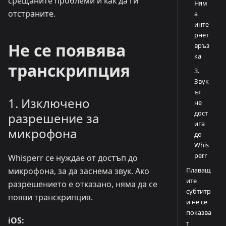
срещаните проблеми и как да ги
Ням
отстраните.
а
инте
рнет
Не се появява
връз
ка
транскрипция
3.
Звук
ът
1. Изключено
не
дост
разрешение за
ига
микрофона
до
Whis
perr
Whisperr се нуждае от достъп до
Плаващ
микрофона, за да заснема звук. Ако
ите
разрешението е отказано, няма да се
субтитр
появи транскрипция.
и не се
показва
iOS:
т