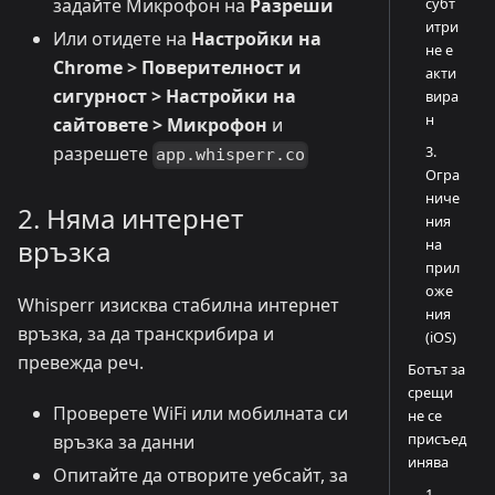
субт
задайте Микрофон на
Разреши
итри
Или отидете на
Настройки на
не е
Chrome > Поверителност и
акти
сигурност > Настройки на
вира
н
сайтовете > Микрофон
и
3.
разрешете
app.whisperr.co
Огра
ниче
2. Няма интернет
ния
връзка
на
прил
оже
Whisperr изисква стабилна интернет
ния
връзка, за да транскрибира и
(iOS)
превежда реч.
Ботът за
срещи
Проверете WiFi или мобилната си
не се
присъед
връзка за данни
инява
Опитайте да отворите уебсайт, за
1.