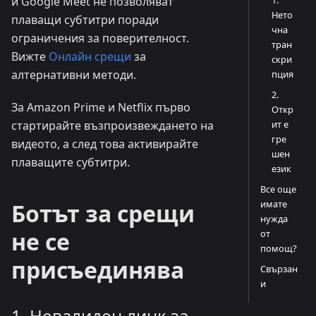
1.
и Google Meet не позволяват
Нето
плаващи субтитри поради
чна
ограничения за поверителност.
тран
Вижте
Онлайн срещи
за
скри
алтернативни методи.
пция
2.
За Amazon Prime и Netflix първо
Откр
ит е
стартирайте възпроизвеждането на
гре
видеото, а след това активирайте
шен
плаващите субтитри.
език
Все още
имате
Ботът за срещи
нужда
не се
от
помощ?
присъединява
Свързан
и
1. Невалиден линк за