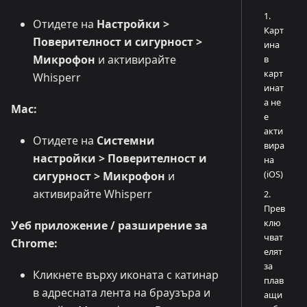
1.
Отидете на
Настройки >
Карт
Поверителност и сигурност >
ина
Микрофон
и активирайте
в
карт
Whisperr
инат
а не
Mac:
е
акти
Отидете на
Системни
вира
настройки > Поверителност и
на
(iOS)
сигурност > Микрофон
и
активирайте Whisperr
2.
Прев
клю
Уеб приложение / разширение за
чват
Chrome:
елят
за
Кликнете върху иконата с катинар
плав
в адресната лента на браузъра и
ащи