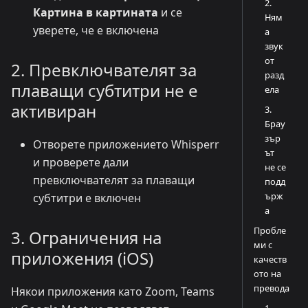
2.
Картина в картината
и се
Ням
уверете, че е включена
а
звук
от
2. Превключвателят за
разд
плаващи субтитри не е
ела
активиран
3.
Брау
зър
Отворете приложението Whisperr
ът
и проверете дали
не се
превключвателят за плаващи
подд
ърж
субтитри е включен
а
Пробле
3. Ограничения на
ми с
приложения (iOS)
качеств
ото на
превода
Някои приложения като Zoom, Teams