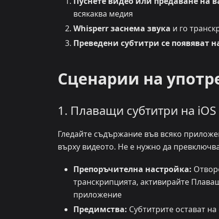
Пуснете видео или предаване на в
всякаква медия
Whisperr заснема звука
и го транск
Преведени субтитри се появяват н
Сценарии на употр
1. Плаващи субтитри на iOS
Гледайте съдържание във всяко приложен
върху видеото. Не е нужно да превключв
Препоръчителна настройка:
Отворе
транскрипцията, активирайте Плаващ
приложение
Предимства:
Субтитрите остават на 