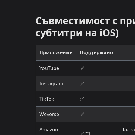
Съвместимост с п
субтитри на iOS)
Приложение
Поддържано
YouTube
✅
Instagram
✅
TikTok
✅
Weverse
✅
Amazon
Плава
✅ *1