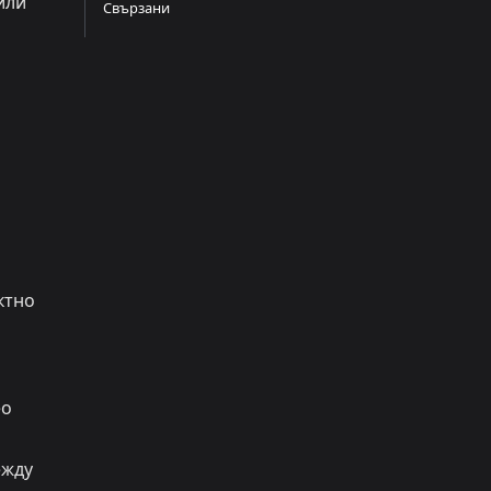
 или
Свързани
ктно
ео
ежду