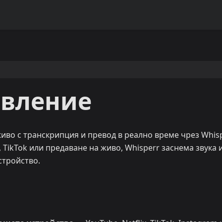
авление
иво с транскрипция и превод в реално време чрез Whisp
, TikTok или предаване на живо, Whisperr заснема звука 
стройство.