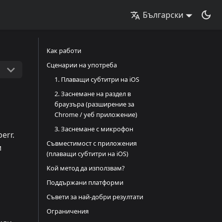
Български
Как работи
Сценарии на употреба
1. Плаващи субтитри на iOS
2. Заснемане на раздел в
браузъра (разширение за
Chrome / уеб приложение)
3. Заснемане с микрофон
err.
Съвместимост с приложения
и
(плаващи субтитри на iOS)
Кой метод да използвам?
Поддържани платформи
Съвети за най-добри резултати
Ограничения