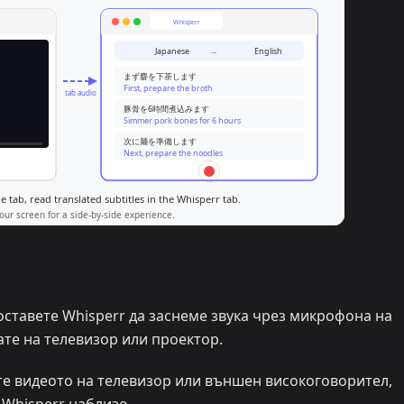
оставете Whisperr да заснеме звука чрез микрофона на
ате на телевизор или проектор.
е видеото на телевизор или външен високоговорител,