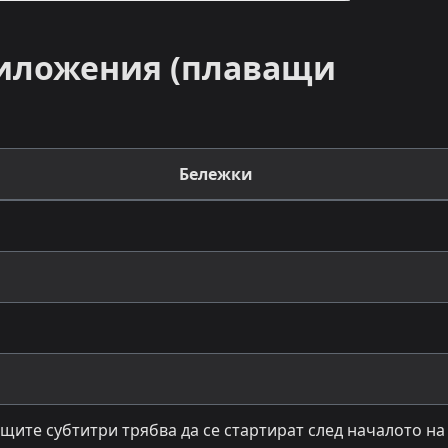
риложения (плаващи
Бележки
щите субтитри трябва да се стартират след началото на