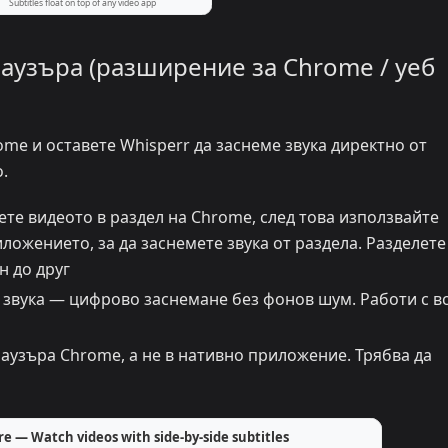
раузъра (разширение за Chrome / уеб
ome и оставете Whisperr да заснеме звука директно от
.
те видеото в раздел на Chrome, след това използвайте
ожението, за да заснемете звука от раздела. Разделете
н до друг
 звука — цифрово заснемане без фонов шум. Работи с в
раузъра Chrome, а не в нативно приложение. Трябва да