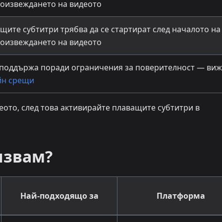
оизвеждането на видеото
щите субтитри трябва да се стартират след началото на
оизвеждането на видеото
 поддържа поради ограничения за поверителност — виж
йн срещи
еото, след това активирайте плаващите субтитри в
лзвам?
Най-подходящо за
Платформа