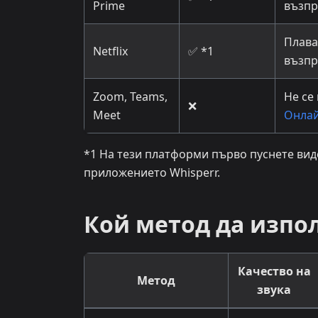
Prime
възпр
Плава
Netflix
✅ *1
възпр
Zoom, Teams,
Не се
❌
Meet
Онла
*1 На тези платформи първо пуснете вид
приложението Whisperr.
Кой метод да изпо
Качество на
Метод
звука