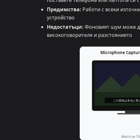
поставете телефона или лаптопа си с
Предимства:
Работи с всеки източни
устройство
Недостатъци:
Фоновият шум може да 
високоговорителя и разстоянието