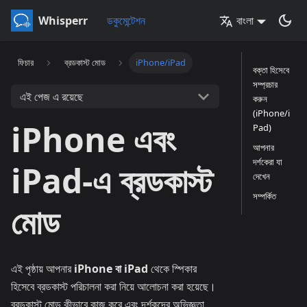
Whisperr
ডকুমেন্টেশন
বাংলা
ফিচার
ব্রডকাস্ট মোড
iPhone/iPad
বক্তা হিসেবে
সম্প্রচার
এই পেজ এ রয়েছে
করুন
(iPhone/i
iPhone এবং
Pad)
আপনার
দর্শকেরা যা
iPad-এ ব্রডকাস্ট
দেখেন
সম্পর্কিত
মোড
এই পৃষ্ঠায় আপনার
iPhone বা iPad
থেকে স্পিকার
হিসেবে ব্রডকাস্ট পরিচালনা করা নিয়ে আলোচনা করা হয়েছে।
ব্রডকাস্ট মোড কীভাবে কাজ করে এবং দর্শকদের অভিজ্ঞতা