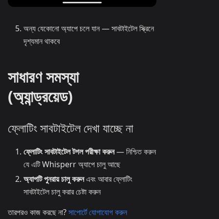
অন্য যেকোনো অ্যাপে চলে যান — সাবটাইটেল স্ক্রিনে
দৃশ্যমান থাকবে
সাধারণ সমস্যা
(অ্যান্ড্রয়েড)
ফ্লোটিং সাবটাইটেল দেখা যাচ্ছে না
ফ্লোটিং সাবটাইটেল টগল পরীক্ষা করুন
— নিশ্চিত করুন
যে এটি Whisperr অ্যাপে চালু আছে
অ্যাপটি পুনরায় চালু করুন
এবং আবার ফ্লোটিং
সাবটাইটেল চালু করার চেষ্টা করুন
তারপরও কাজ করছে না?
সাপোর্টে যোগাযোগ করুন