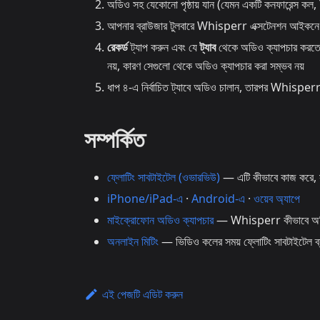
অডিও সহ যেকোনো পৃষ্ঠায় যান (যেমন একটি কনফারেন্স 
আপনার ব্রাউজার টুলবারে Whisperr এক্সটেনশন আইকনে ক্
রেকর্ড
ট্যাপ করুন এবং যে
ট্যাব
থেকে অডিও ক্যাপচার করতে চ
নয়, কারণ সেগুলো থেকে অডিও ক্যাপচার করা সম্ভব নয়
ধাপ ৪-এ নির্বাচিত ট্যাবে অডিও চালান, তারপর Whisperr ট
সম্পর্কিত
ফ্লোটিং সাবটাইটেল (ওভারভিউ)
— এটি কীভাবে কাজ করে, সমর
iPhone/iPad-এ
·
Android-এ
·
ওয়েব অ্যাপে
মাইক্রোফোন অডিও ক্যাপচার
— Whisperr কীভাবে অডিও ক
অনলাইন মিটিং
— ভিডিও কলের সময় ফ্লোটিং সাবটাইটেল ব্
এই পেজটি এডিট করুন