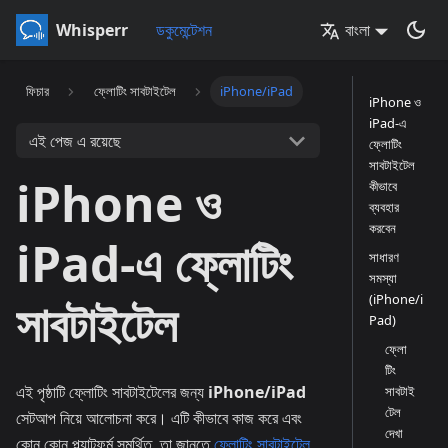
Whisperr
ডকুমেন্টেশন
বাংলা
ফিচার
ফ্লোটিং সাবটাইটেল
iPhone/iPad
iPhone ও
iPad-এ
এই পেজ এ রয়েছে
ফ্লোটিং
সাবটাইটেল
iPhone ও
কীভাবে
ব্যবহার
করবেন
iPad-এ ফ্লোটিং
সাধারণ
সমস্যা
(iPhone/i
সাবটাইটেল
Pad)
ফ্লো
টিং
এই পৃষ্ঠাটি ফ্লোটিং সাবটাইটেলের জন্য
iPhone/iPad
সাবটাই
টেল
সেটআপ নিয়ে আলোচনা করে। এটি কীভাবে কাজ করে এবং
দেখা
কোন কোন প্ল্যাটফর্ম সমর্থিত, তা জানতে
ফ্লোটিং সাবটাইটেল