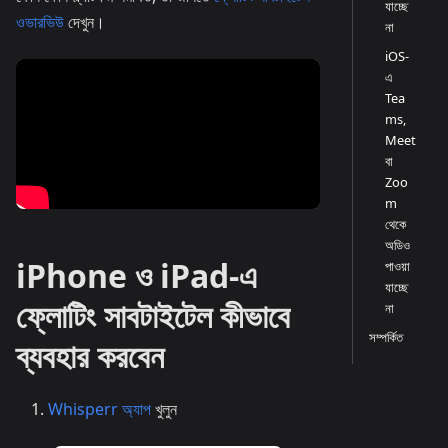
যাচ্ছে
ওভারভিউ
দেখুন।
না
iOS-
এ
Tea
ms,
Meet
বা
Zoo
m
থেকে
অডিও
iPhone ও iPad-এ
পাওয়া
যাচ্ছে
ফ্লোটিং সাবটাইটেল কীভাবে
না
সম্পর্কিত
ব্যবহার করবেন
Whisperr অ্যাপ
খুলুন