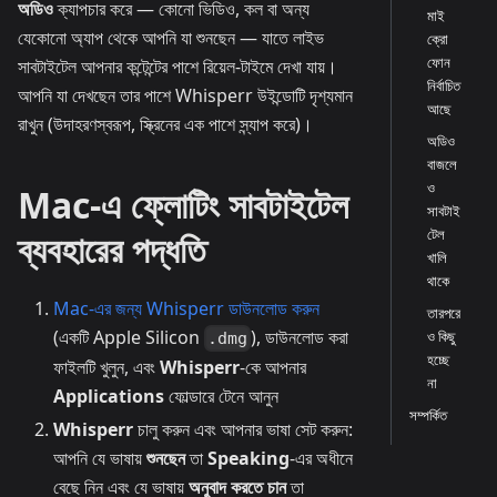
অডিও
ক্যাপচার করে — কোনো ভিডিও, কল বা অন্য
মাই
যেকোনো অ্যাপ থেকে আপনি যা শুনছেন — যাতে লাইভ
ক্রো
ফোন
সাবটাইটেল আপনার কন্টেন্টের পাশে রিয়েল-টাইমে দেখা যায়।
নির্বাচিত
আপনি যা দেখছেন তার পাশে Whisperr উইন্ডোটি দৃশ্যমান
আছে
রাখুন (উদাহরণস্বরূপ, স্ক্রিনের এক পাশে স্ন্যাপ করে)।
অডিও
বাজলে
ও
Mac-এ ফ্লোটিং সাবটাইটেল
সাবটাই
টেল
ব্যবহারের পদ্ধতি
খালি
থাকে
Mac-এর জন্য Whisperr ডাউনলোড করুন
তারপরে
(একটি Apple Silicon
), ডাউনলোড করা
ও কিছু
.dmg
হচ্ছে
ফাইলটি খুলুন, এবং
Whisperr
-কে আপনার
না
Applications
ফোল্ডারে টেনে আনুন
সম্পর্কিত
Whisperr
চালু করুন এবং আপনার ভাষা সেট করুন:
আপনি যে ভাষায়
শুনছেন
তা
Speaking
-এর অধীনে
বেছে নিন এবং যে ভাষায়
অনুবাদ করতে চান
তা