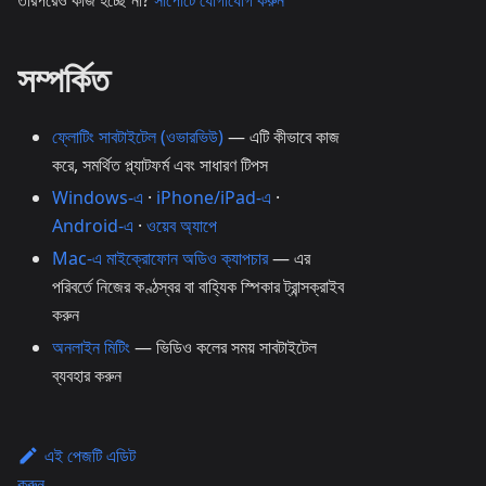
তারপরেও কাজ হচ্ছে না?
সাপোর্টে যোগাযোগ করুন
সম্পর্কিত
ফ্লোটিং সাবটাইটেল (ওভারভিউ)
— এটি কীভাবে কাজ
করে, সমর্থিত প্ল্যাটফর্ম এবং সাধারণ টিপস
Windows-এ
·
iPhone/iPad-এ
·
Android-এ
·
ওয়েব অ্যাপে
Mac-এ মাইক্রোফোন অডিও ক্যাপচার
— এর
পরিবর্তে নিজের কণ্ঠস্বর বা বাহ্যিক স্পিকার ট্রান্সক্রাইব
করুন
অনলাইন মিটিং
— ভিডিও কলের সময় সাবটাইটেল
ব্যবহার করুন
এই পেজটি এডিট
করুন