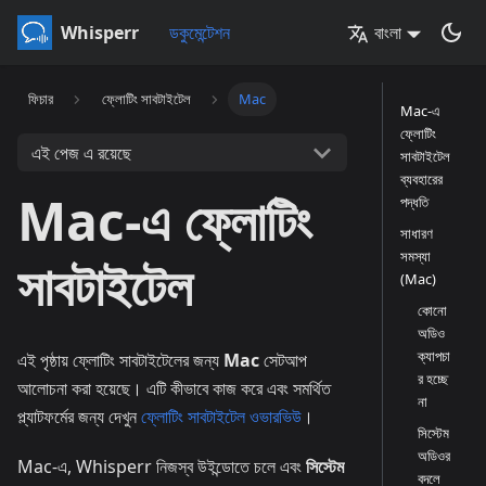
Whisperr
ডকুমেন্টেশন
বাংলা
ফিচার
ফ্লোটিং সাবটাইটেল
Mac
Mac-এ
ফ্লোটিং
এই পেজ এ রয়েছে
সাবটাইটেল
ব্যবহারের
Mac-এ ফ্লোটিং
পদ্ধতি
সাধারণ
সমস্যা
সাবটাইটেল
(Mac)
কোনো
অডিও
ক্যাপচা
এই পৃষ্ঠায় ফ্লোটিং সাবটাইটেলের জন্য
Mac
সেটআপ
র হচ্ছে
আলোচনা করা হয়েছে। এটি কীভাবে কাজ করে এবং সমর্থিত
না
প্ল্যাটফর্মের জন্য দেখুন
ফ্লোটিং সাবটাইটেল ওভারভিউ
।
সিস্টেম
অডিওর
Mac-এ, Whisperr নিজস্ব উইন্ডোতে চলে এবং
সিস্টেম
বদলে