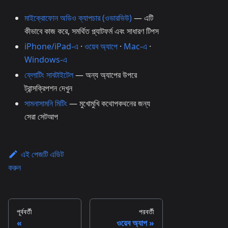
মাইক্রোফোন অডিও ক্যাপচার (ওভারভিউ)
— এটি
কীভাবে কাজ করে, সমর্থিত প্ল্যাটফর্ম এবং সাধারণ টিপস
iPhone/iPad-এ
·
ওয়েব অ্যাপে
·
Mac-এ
·
Windows-এ
ফ্লোটিং সাবটাইটেল
— অন্য অ্যাপের উপরে
ট্রান্সক্রিপশন দেখুন
সামনাসামনি মিটিং
— মুখোমুখি কথোপকথনের জন্য
সেরা সেটআপ
এই পেজটি এডিট
করুন
পূর্ববর্তী
পরবর্তী
ওয়েব অ্যাপ