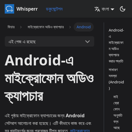
Whisperr
ডকুমেন্টেশন
বাংলা
ফিচার
মাইক্রোফোন অডিও ক্যাপচার
Android
Android-
এ
এই পেজ এ রয়েছে
মাইক্রোফো
ন অডিও
Android-এ
ক্যাপচার
করার পদ্ধতি
সাধারণ
মাইক্রোফোন অডিও
সমস্যা
(Android
)
ক্যাপচার
মাই
ক্রো
ফোন
এই পৃষ্ঠায় মাইক্রোফোন ক্যাপচারের জন্য
Android
অনুমতি
বন্ধ
সেটআপ আলোচনা করা হয়েছে। এটি কীভাবে কাজ করে এবং
আছে
সব প্ল্যাটফর্মের জন্য প্রযোজ্য টিপস জানতে,
মাইক্রোফোন