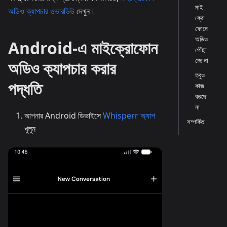
মাই
অডিও ক্যাপচার ওভারভিউ
দেখুন।
ক্রো
ফোনে
অডিও
Android-এ মাইক্রোফোন
পৌঁছা
চ্ছে না
অডিও ক্যাপচার করার
তবুও
পদ্ধতি
কাজ
করছে
না
আপনার Android ডিভাইসে
Whisperr অ্যাপ
সম্পর্কিত
খুলুন