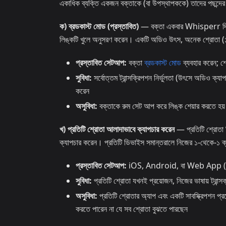
একাধিক ব্যক্তি একজন বক্তাকে (বা উপস্থাপককে) তাদের পছন্দের
ক) ব্রডকাস্ট মোড (প্রস্তাবিত)
— বক্তা একবার Whisperr দিয়ে 
লিঙ্কটি খুলে অনুসরণ করেন। একটি অডিও উৎস, অনেক শ্রোতা 
প্রস্তাবিত সেটআপ:
বক্তা
ব্রডকাস্ট মোড
ব্যবহার করেন; শ
সুবিধা:
সর্বোত্তম ট্রান্সক্রিপশন নির্ভুলতা (উৎসে অডিও ক্যাপ
করেন
অসুবিধা:
বক্তাকে রুম সেট আপ করে লিঙ্ক শেয়ার করতে হয়
খ) প্রতিটি শ্রোতা আলাদাভাবে ক্যাপচার করেন
— প্রতিটি শ্রোতা 
ক্যাপচার করেন। প্রতিটি ডিভাইস সমান্তরালে নিজের ১-থেকে-১ 
প্রস্তাবিত সেটআপ:
iOS, Android, বা Web App (একট
সুবিধা:
প্রতিটি শ্রোতা যখনই প্রয়োজন, নিজের ভাষায় ট্রান
অসুবিধা:
প্রতিটি শ্রোতার অ্যাপ এবং একটি সাবস্ক্রিপশন প্রয়
করতে পারেন না যে সব শ্রোতা বুঝতে পারছেন