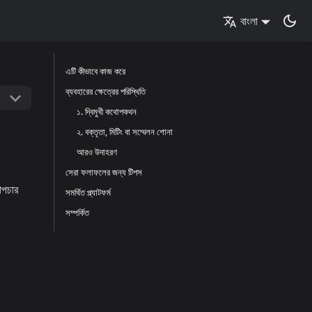
বাংলা
এটি কীভাবে কাজ করে
ব্যবহারের ক্ষেত্রের পরিস্থিতি
১. দ্বিমুখী কথোপকথন
২. বক্তৃতা, মিটিং বা সম্মেলন শোনা
আরও উদাহরণ
সেরা ফলাফলের জন্য টিপস
াপচার
সমর্থিত প্ল্যাটফর্ম
সম্পর্কিত