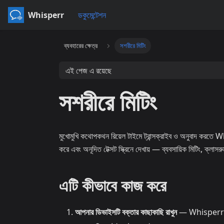
Whisperr
ডকুমেন্টেশন
ব্যবহারের ক্ষেত্র
সশরীরে মিটিং
এই পেজ এ রয়েছে
সশরীরে মিটিং
মুখোমুখি কথোপকথন রিয়েল টাইমে ট্রান্সক্রাইব ও অনুবাদ করত
করে এবং অনূদিত টেক্সট স্ক্রিনে দেখায় — ব্যবসায়িক মিটিং, ক্লা
এটি কীভাবে কাজ করে
আপনার ডিভাইসটি বক্তার কাছাকাছি রাখুন
— Whisperr মা