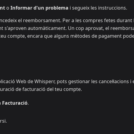
ent
o
Informar d'un problema
i segueix les instruccions.
 concedeix el reemborsament. Per a les compres fetes durant 
int s'aproven automàticament. Un cop aprovat, el reembor
l teu compte, encara que alguns mètodes de pagament pod
plicació Web de Whisperr, pots gestionar les cancel·lacions i 
ració de facturació del teu compte.
a
Facturació
.
rsi.