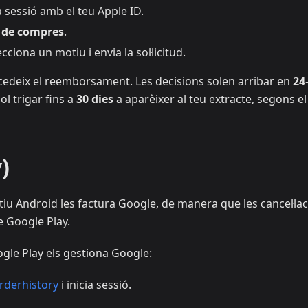
ia sessió amb el teu Apple ID.
l de compres
.
ecciona un motiu i envia la sol·licitud.
concedeix el reemborsament. Les decisions solen arribar en
24
l trigar fins a
30 dies
a aparèixer al teu extracte, segons el
)
u Android les factura Google, de manera que les cancel·lac
 Google Play.
le Play els gestiona Google:
rderhistory
i inicia sessió.