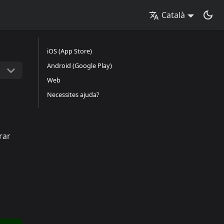
Català
iOS (App Store)
Android (Google Play)
Web
Necessites ajuda?
rar