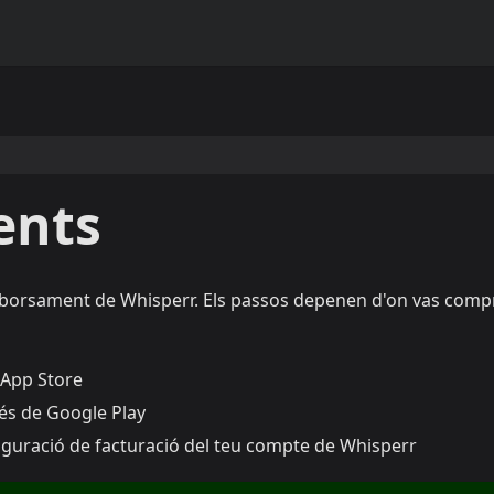
ents
emborsament de Whisperr. Els passos depenen d'on vas comp
'App Store
és de Google Play
iguració de facturació del teu compte de Whisperr