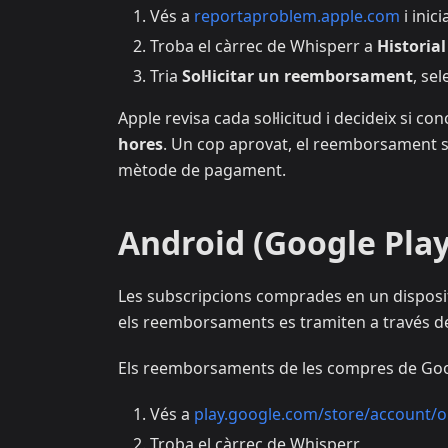
Vés a
reportaproblem.apple.com
i inic
Troba el càrrec de Whisperr a
Historia
Tria
Sol·licitar un reemborsament
, sel
Apple revisa cada sol·licitud i decideix si 
hores
. Un cop aprovat, el reemborsament so
mètode de pagament.
Android (Google Play
Les subscripcions comprades en un dispositi
els reemborsaments es tramiten a través de
Els reemborsaments de les compres de Goog
Vés a
play.google.com/store/account/o
Troba el càrrec de Whisperr.