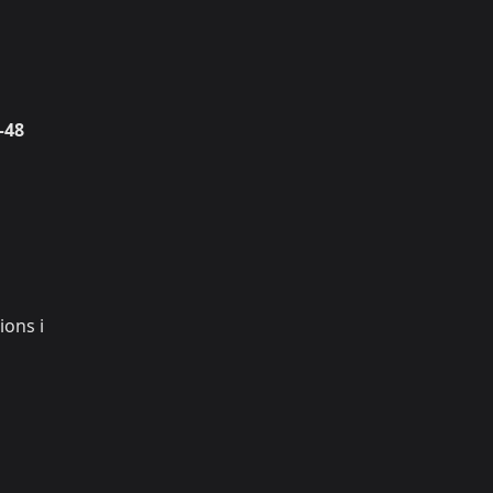
–48
ions i