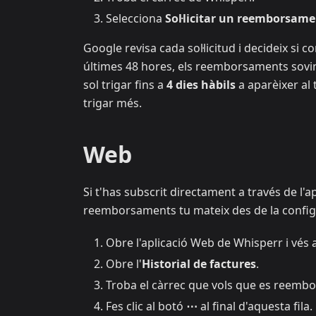
Selecciona
Sol·licitar un reemborsam
Google revisa cada sol·licitud i decideix si
últimes 48 hores, els reemborsaments sov
sol trigar fins a
4 dies hàbils
a aparèixer a
trigar més.
Web
Si t'has subscrit directament a través de l'a
reemborsaments tu mateix des de la configu
Obre l'aplicació Web de Whisperr i vés 
Obre l'
Historial de factures
.
Troba el càrrec que vols que es reembo
Fes clic al botó
⋯
al final d'aquesta fila.