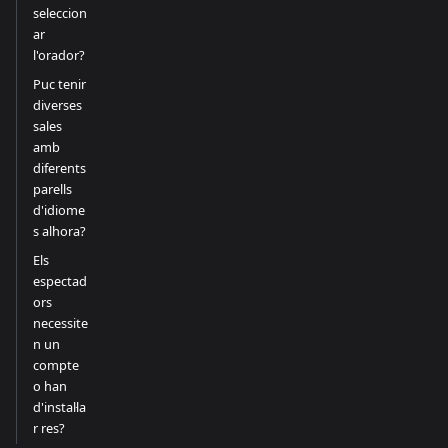
seleccion
ar
l'orador?
Puc tenir
diverses
sales
amb
diferents
parells
d'idiome
s alhora?
Els
espectad
ors
necessite
n un
compte
o han
d'instal·la
r res?