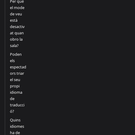
Per què
el mode
de veu
està
desactiv
at quan
obro la
sala?
Poden
els
espectad
ors triar
el seu
propi
idioma
de
traducci
ó?
Quins
idiomes
ha de