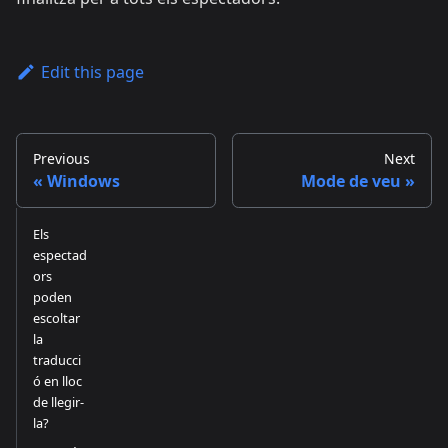
Edit this page
Previous
Next
Windows
Mode de veu
Els
espectad
ors
poden
escoltar
la
traducci
ó en lloc
de llegir-
la?