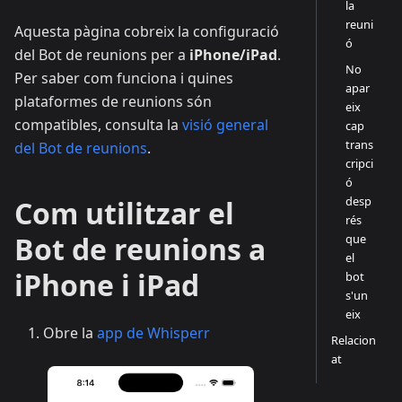
la
reuni
Aquesta pàgina cobreix la configuració
ó
del Bot de reunions per a
iPhone/iPad
.
No
Per saber com funciona i quines
apar
plataformes de reunions són
eix
compatibles, consulta la
visió general
cap
trans
del Bot de reunions
.
cripci
ó
desp
Com utilitzar el
rés
Bot de reunions a
que
el
iPhone i iPad
bot
s'un
eix
Obre la
app de Whisperr
Relacion
at