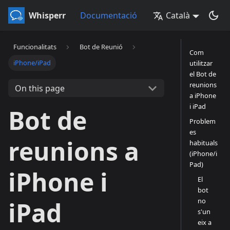
Whisperr
Documentació
Català
Funcionalitats
Bot de Reunió
Com
iPhone/iPad
utilitzar
el Bot de
reunions
On this page
a iPhone
i iPad
Bot de
Problem
es
reunions a
habituals
(iPhone/i
Pad)
iPhone i
El
bot
no
iPad
s'un
eix a