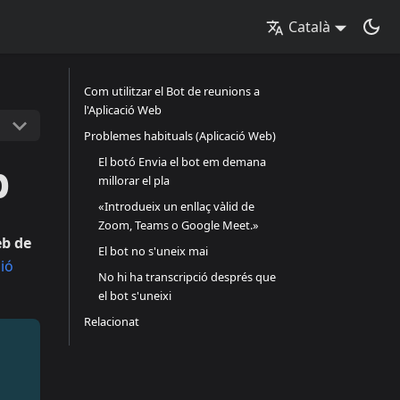
Català
Com utilitzar el Bot de reunions a
l'Aplicació Web
Problemes habituals (Aplicació Web)
b
El botó Envia el bot em demana
millorar el pla
«Introdueix un enllaç vàlid de
Zoom, Teams o Google Meet.»
eb de
El bot no s'uneix mai
sió
No hi ha transcripció després que
el bot s'uneixi
Relacionat