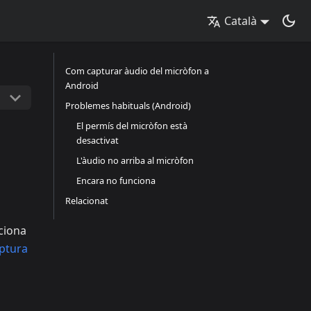
Català
Com capturar àudio del micròfon a
Android
Problemes habituals (Android)
El permís del micròfon està
desactivat
L'àudio no arriba al micròfon
Encara no funciona
Relacionat
ciona
aptura