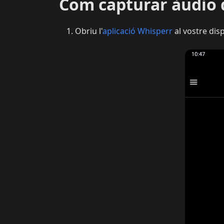
Com capturar àudio 
Obriu l'
aplicació Whisperr
al vostre dis